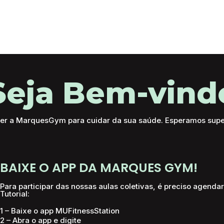
r
Prime
ReHabilitar
Integra
Seja Bem-vind
r a MarquesGym para cuidar da sua saúde. Esperamos super
BAIXE O APP DA MARQUES GYM!
Para participar das nossas aulas coletivas, é preciso agenda
Tutorial: ​
1 – Baixe o app MUFitnessStation
2 – Abra o app e digite