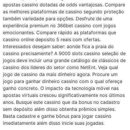
apostas cassino dotadas de odds vantajosas. Compare
as melhores plataformas de cassino segundo proteção
também variedade para opções. Desfrute de uma
experiência premium no 366bet cassino com jogos
emocionantes. Compare rápido as plataformas que
cassino online deposito 5 reais com ofertas.
Interessados desejam saber: aonde fica a praia do
cassino precisamente? A 9000 slots cassino seleção de
jogos deve incluir uma grande catálogo de clássicos de
cassino dos líderes do setor como NetEnt. Veja qual
jogo de cassino da mais dinheiro agora. Procure um
jogo para ganhar dinheiro cassino com o qual ofereça
ganho concreto. O impacto da tecnologia móvel nas
apostas virtuais cresceu significativamente nos últimos
anos. Busque este cassino que da bonus no cadastro
sem depósito além disso obtenha prêmios simples.
Basta cadastre e ganhe bônus para jogar cassino
imediatamente além disso inicie suas jogadas.