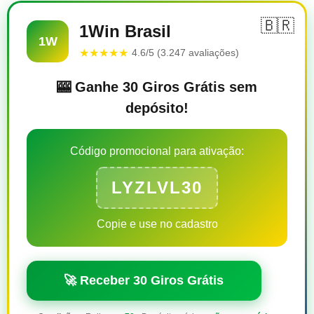
🇧🇷
1Win Brasil
1W
★★★★★
4.6/5 (3.247 avaliações)
🎰 Ganhe 30 Giros Grátis sem
depósito!
Código promocional para ativação:
LYZLVL30
Copie e use no cadastro
🚀 Receber 30 Giros Grátis