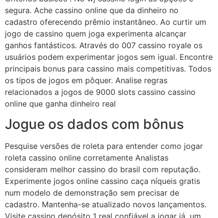
segura. Ache cassino online que da dinheiro no
cadastro oferecendo prêmio instantâneo. Ao curtir um
jogo de cassino quem joga experimenta alcançar
ganhos fantásticos. Através do 007 cassino royale os
usuários podem experimentar jogos sem igual. Encontre
principais bonus para cassino mais competitivas. Todos
os tipos de jogos em pôquer. Analise regras
relacionados a jogos de 9000 slots cassino cassino
online que ganha dinheiro real
Jogue os dados com bônus
Pesquise versões de roleta para entender como jogar
roleta cassino online corretamente Analistas
consideram melhor cassino do brasil com reputação.
Experimente jogos online cassino caça níqueis gratis
num modelo de demonstração sem precisar de
cadastro. Mantenha-se atualizado novos lançamentos.
Visite cassino depósito 1 real confiável a jogar já. um