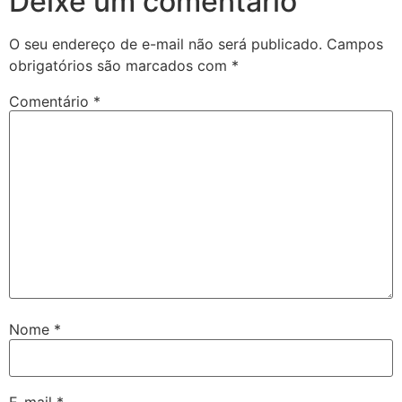
Deixe um comentário
O seu endereço de e-mail não será publicado.
Campos
obrigatórios são marcados com
*
Comentário
*
Nome
*
E-mail
*