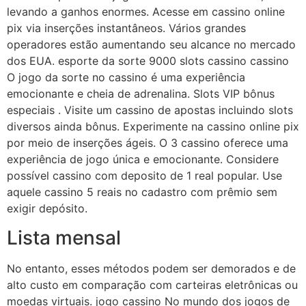
levando a ganhos enormes. Acesse em cassino online
pix via inserções instantâneos. Vários grandes
operadores estão aumentando seu alcance no mercado
dos EUA. esporte da sorte 9000 slots cassino cassino
O jogo da sorte no cassino é uma experiência
emocionante e cheia de adrenalina. Slots VIP bônus
especiais . Visite um cassino de apostas incluindo slots
diversos ainda bônus. Experimente na cassino online pix
por meio de inserções ágeis. O 3 cassino oferece uma
experiência de jogo única e emocionante. Considere
possível cassino com deposito de 1 real popular. Use
aquele cassino 5 reais no cadastro com prêmio sem
exigir depósito.
Lista mensal
No entanto, esses métodos podem ser demorados e de
alto custo em comparação com carteiras eletrônicas ou
moedas virtuais. jogo cassino No mundo dos jogos de