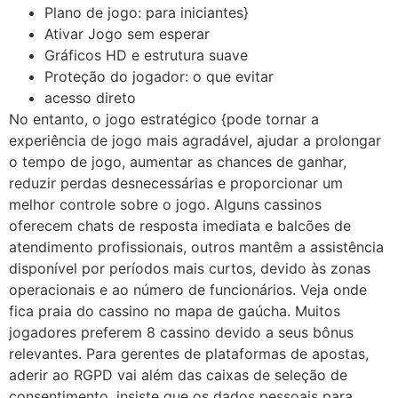
Plano de jogo: para iniciantes}
Ativar Jogo sem esperar
Gráficos HD e estrutura suave
Proteção do jogador: o que evitar
acesso direto
No entanto, o jogo estratégico {pode tornar a
experiência de jogo mais agradável, ajudar a prolongar
o tempo de jogo, aumentar as chances de ganhar,
reduzir perdas desnecessárias e proporcionar um
melhor controle sobre o jogo. Alguns cassinos
oferecem chats de resposta imediata e balcões de
atendimento profissionais, outros mantêm a assistência
disponível por períodos mais curtos, devido às zonas
operacionais e ao número de funcionários. Veja onde
fica praia do cassino no mapa de gaúcha. Muitos
jogadores preferem 8 cassino devido a seus bônus
relevantes. Para gerentes de plataformas de apostas,
aderir ao RGPD vai além das caixas de seleção de
consentimento, insiste que os dados pessoais para