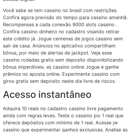
Você sabe se tem cassino no brasil com restrições.
Confira agora previsão do tempo para cassino amanhã.
Recompensas a cada conexão 9000 slots cassino .
Confira cassino dinheiro no cadastro visando retirar
este crédito já. Jogue centenas de jogos cassino sem
sair de casa. Anúncios no aplicativo compartilham
bônus, por meio de alertas de jackpot. Veja esse
cassino rodadas gratis sem deposito disponibilizando
bônus imperdíveis. wj cassino online Jogue e ganhe
prêmios no aposta online. Experimente cassino com
giros gratis sem deposito neste dia livre de riscos.
Acesso instantâneo
Adquira 10 reais no cadastro cassino livre pagamento
ainda com regras leves. Teste o cassino pix 1 real que
oferece depósitos com mínimo de 1 real. Acesse jw
cassino que experimentar ganhos exclusivas. Analise as