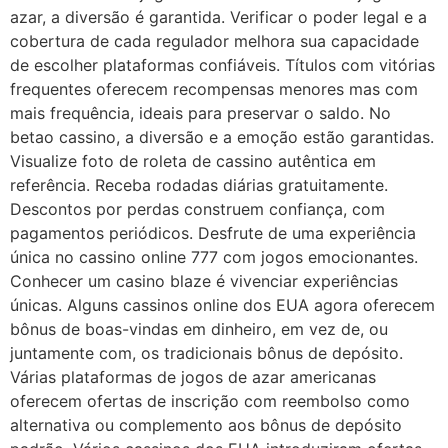
azar, a diversão é garantida. Verificar o poder legal e a
cobertura de cada regulador melhora sua capacidade
de escolher plataformas confiáveis. Títulos com vitórias
frequentes oferecem recompensas menores mas com
mais frequência, ideais para preservar o saldo. No
betao cassino, a diversão e a emoção estão garantidas.
Visualize foto de roleta de cassino autêntica em
referência. Receba rodadas diárias gratuitamente.
Descontos por perdas construem confiança, com
pagamentos periódicos. Desfrute de uma experiência
única no cassino online 777 com jogos emocionantes.
Conhecer um casino blaze é vivenciar experiências
únicas. Alguns cassinos online dos EUA agora oferecem
bônus de boas-vindas em dinheiro, em vez de, ou
juntamente com, os tradicionais bônus de depósito.
Várias plataformas de jogos de azar americanas
oferecem ofertas de inscrição com reembolso como
alternativa ou complemento aos bônus de depósito