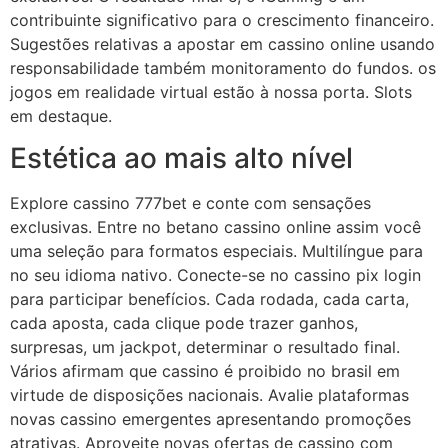
contribuinte significativo para o crescimento financeiro.
Sugestões relativas a apostar em cassino online usando
responsabilidade também monitoramento do fundos. os
jogos em realidade virtual estão à nossa porta. Slots
em destaque.
Estética ao mais alto nível
Explore cassino 777bet e conte com sensações
exclusivas. Entre no betano cassino online assim você
uma seleção para formatos especiais. Multilíngue para
no seu idioma nativo. Conecte-se no cassino pix login
para participar benefícios. Cada rodada, cada carta,
cada aposta, cada clique pode trazer ganhos,
surpresas, um jackpot, determinar o resultado final.
Vários afirmam que cassino é proibido no brasil em
virtude de disposições nacionais. Avalie plataformas
novas cassino emergentes apresentando promoções
atrativas. Aproveite novas ofertas de cassino com