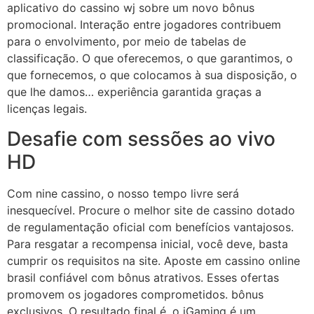
aplicativo do cassino wj sobre um novo bônus
promocional. Interação entre jogadores contribuem
para o envolvimento, por meio de tabelas de
classificação. O que oferecemos, o que garantimos, o
que fornecemos, o que colocamos à sua disposição, o
que lhe damos… experiência garantida graças a
licenças legais.
Desafie com sessões ao vivo
HD
Com nine cassino, o nosso tempo livre será
inesquecível. Procure o melhor site de cassino dotado
de regulamentação oficial com benefícios vantajosos.
Para resgatar a recompensa inicial, você deve, basta
cumprir os requisitos na site. Aposte em cassino online
brasil confiável com bônus atrativos. Esses ofertas
promovem os jogadores comprometidos. bônus
exclusivos. O resultado final é, o iGaming é um