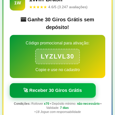
1W
★★★★★
4.6/5 (3.247 avaliações)
🎰 Ganhe 30 Giros Grátis sem
depósito!
Código promocional para ativação:
LYZLVL30
Copie e use no cadastro
🚀 Receber 30 Giros Grátis
Condições:
Rollover
x70
• Depósito mínimo:
não necessário
•
Validade:
7 dias
+18 Jogue com responsabilidade