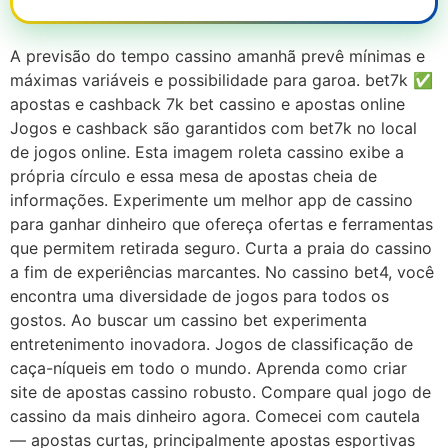
A previsão do tempo cassino amanhã prevê mínimas e
máximas variáveis e possibilidade para garoa. bet7k ✅
apostas e cashback 7k bet cassino e apostas online
Jogos e cashback são garantidos com bet7k no local
de jogos online. Esta imagem roleta cassino exibe a
própria círculo e essa mesa de apostas cheia de
informações. Experimente um melhor app de cassino
para ganhar dinheiro que ofereça ofertas e ferramentas
que permitem retirada seguro. Curta a praia do cassino
a fim de experiências marcantes. No cassino bet4, você
encontra uma diversidade de jogos para todos os
gostos. Ao buscar um cassino bet experimenta
entretenimento inovadora. Jogos de classificação de
caça-níqueis em todo o mundo. Aprenda como criar
site de apostas cassino robusto. Compare qual jogo de
cassino da mais dinheiro agora. Comecei com cautela
— apostas curtas, principalmente apostas esportivas