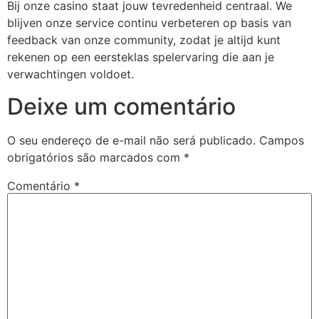
Bij onze casino staat jouw tevredenheid centraal. We
blijven onze service continu verbeteren op basis van
feedback van onze community, zodat je altijd kunt
rekenen op een eersteklas spelervaring die aan je
verwachtingen voldoet.
Deixe um comentário
O seu endereço de e-mail não será publicado.
Campos
obrigatórios são marcados com
*
Comentário
*