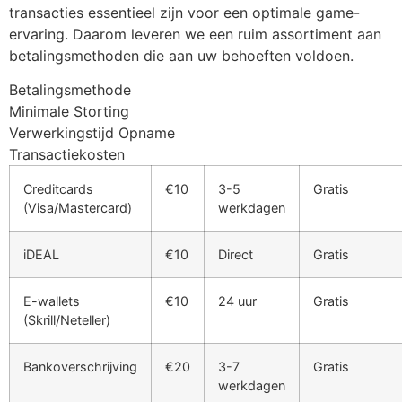
transacties essentieel zijn voor een optimale game-
ervaring. Daarom leveren we een ruim assortiment aan
betalingsmethoden die aan uw behoeften voldoen.
Betalingsmethode
Minimale Storting
Verwerkingstijd Opname
Transactiekosten
Creditcards
€10
3-5
Gratis
(Visa/Mastercard)
werkdagen
iDEAL
€10
Direct
Gratis
E-wallets
€10
24 uur
Gratis
(Skrill/Neteller)
Bankoverschrijving
€20
3-7
Gratis
werkdagen