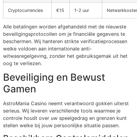
Cryptocurrencies
€15
1-2 uur
Netwerkkoste
Alle betalingen worden afgehandeld met de nieuwste
beveiligingsprotocollen om je financiële gegevens te
beschermen. Wij hanteren strikte verificatieprocessen
welke voldoen aan internationale anti-
witwasregelgeving, zonder het gebruiksgemak uit het
oog te verliezen.
Beveiliging en Bewust
Gamen
AstroMania Casino neemt verantwoord gokken uiterst
serieus. Wij leveren verschillende tools waarmee je
controle houdt over uw speelgedrag en grenzen kunt
stellen welke bij jouw persoonlijke situatie passen.