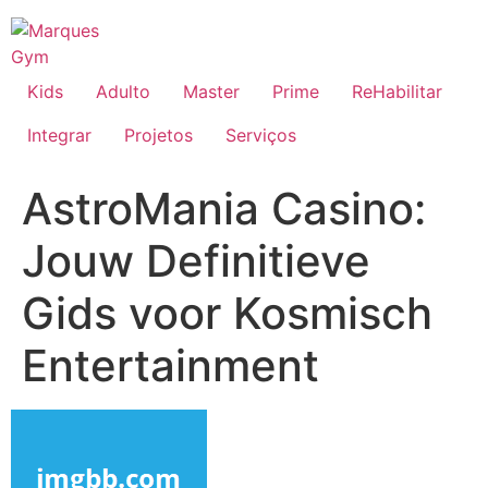
Kids
Adulto
Master
Prime
ReHabilitar
Integrar
Projetos
Serviços
AstroMania Casino:
Jouw Definitieve
Gids voor Kosmisch
Entertainment