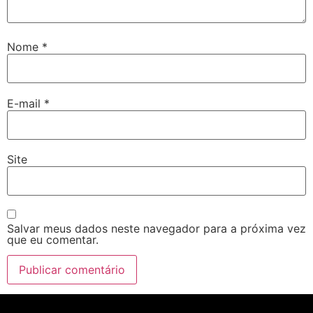
Nome
*
E-mail
*
Site
Salvar meus dados neste navegador para a próxima vez
que eu comentar.