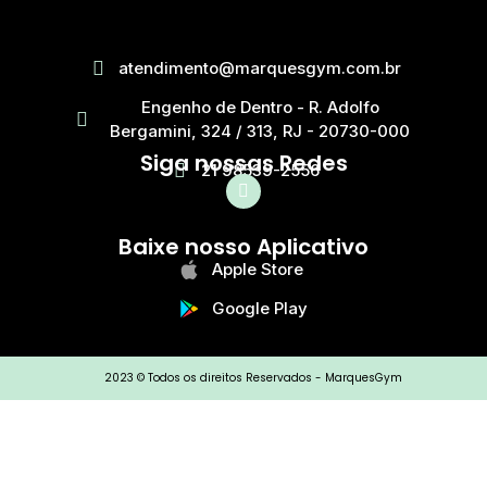
atendimento@marquesgym.com.br
Engenho de Dentro - R. Adolfo
Bergamini, 324 / 313, RJ - 20730-000
Siga nossas Redes
21 98539-2556
Baixe nosso Aplicativo
Apple Store
Google Play
2023 © Todos os direitos Reservados - MarquesGym