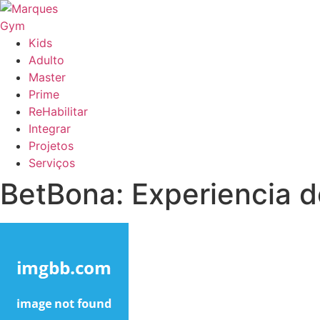
Kids
Adulto
Master
Prime
ReHabilitar
Integrar
Projetos
Serviços
BetBona: Experiencia 