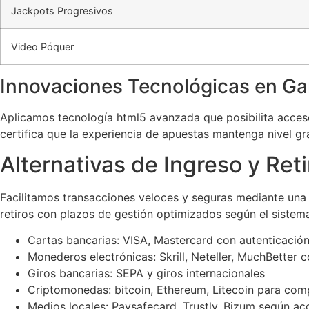
Jackpots Progresivos
Video Póquer
Innovaciones Tecnológicas en G
Aplicamos tecnología html5 avanzada que posibilita acceso 
certifica que la experiencia de apuestas mantenga nivel g
Alternativas de Ingreso y Reti
Facilitamos transacciones veloces y seguras mediante una
retiros con plazos de gestión optimizados según el sistem
Cartas bancarias: VISA, Mastercard con autenticació
Monederos electrónicas: Skrill, Neteller, MuchBetter 
Giros bancarias: SEPA y giros internacionales
Criptomonedas: bitcoin, Ethereum, Litecoin para com
Medios locales: Paysafecard, Trustly, Bizum según ac