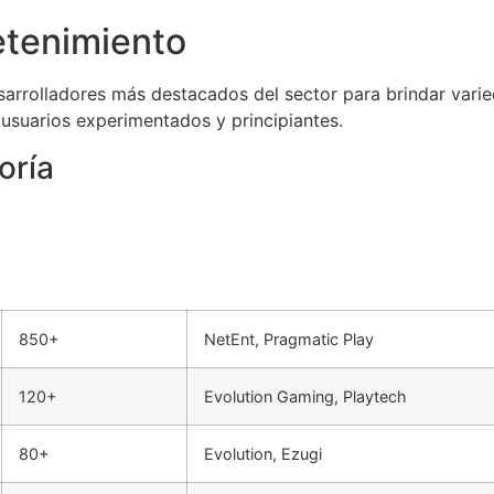
etenimiento
rolladores más destacados del sector para brindar varied
usuarios experimentados y principiantes.
oría
850+
NetEnt, Pragmatic Play
120+
Evolution Gaming, Playtech
80+
Evolution, Ezugi