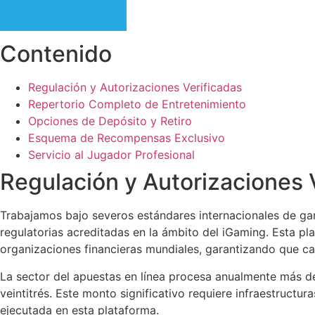
Contenido
Regulación y Autorizaciones Verificadas
Repertorio Completo de Entretenimiento
Opciones de Depósito y Retiro
Esquema de Recompensas Exclusivo
Servicio al Jugador Profesional
Regulación y Autorizaciones 
Trabajamos bajo severos estándares internacionales de g
regulatorias acreditadas en la ámbito del iGaming. Esta pl
organizaciones financieras mundiales, garantizando que 
La sector del apuestas en línea procesa anualmente más d
veintitrés. Este monto significativo requiere infraestruc
ejecutada en esta plataforma.