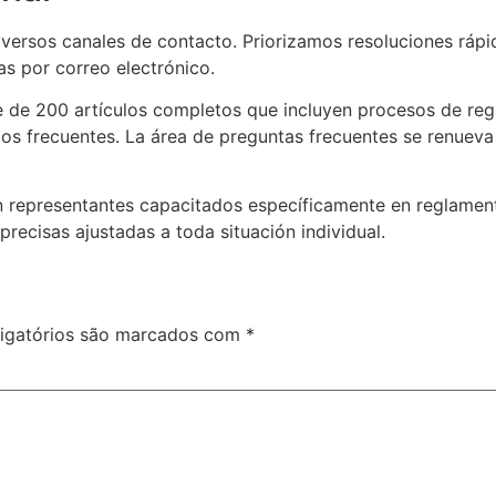
diversos canales de contacto. Priorizamos resoluciones rá
s por correo electrónico.
de 200 artículos completos que incluyen procesos de regis
cos frecuentes. La área de preguntas frecuentes se renuev
n representantes capacitados específicamente en reglamen
precisas ajustadas a toda situación individual.
igatórios são marcados com
*