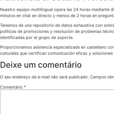
Nuestro equipo multilingual opera las 24 horas mediante 
minutos en chat en directo y menos de 2 horas en pregunta
Tenemos de una repositorio de datos exhaustiva con sobre 
políticas de promociones y resolución de problemas técni
identificadas por el grupo de soporte.
Proporcionamos asistencia especializada en castellano co
culturales que certifican comunicación eficaz y soluciones 
Deixe um comentário
O seu endereço de e-mail não será publicado.
Campos obr
Comentário
*