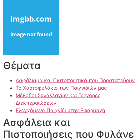
Θέματα
Ασφάλισμα και Πιστοποιητικά που Προστατεύουν
Το Χαρτοφυλάκιο των Παιγνιδιών μας
Μέθοδοι Συναλλαγών και Γρήγορες
Διεκπεραιώσεων
Ελεγχόμενο Παιχνίδι στην Εφαρμογή
Ασφάλεια και
Πιστοποιήσεις που Φυλάνε