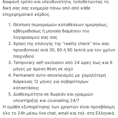
διαφανή τρόπο και υπευθυνότητα, τοποθετώντας τη
δική σας σας ευημερία πάνω από από κάθε
επιχειρηματικό κέρδος.
Θέσπιση περιορισμών καταθέσεων ημερησίως,
εβδομαδιαίως ή μηνιαία διαμέσου του
λογαριασμού σας σας
Χρήση της επιλογής της “reality check” που σας
προειδοποιεί ανά 30, 60 ή 90 λεπτά για τον χρόνο
παιχνιδιού
Temporary self-exclusion από 24 ώρες έως και 6
μήνες με άμεση θέση σε ισχύ
Permanent αυτο-αποκλεισμός με χαμηλότερη
διάρκειας 12 μήνες για σοβαρότερων
καταστάσεις
Διαθεσιμότητα σε δωρεάν και γραμμών
υποστήριξης και counseling 24/7
Η ομάδα εξυπηρέτησης των χρηστών είναι προσβάσιμη
όλο το 24h μέσω live chat, email και τηλ. στα Ελληνικά.