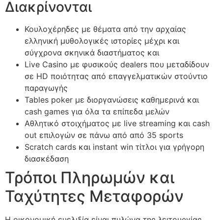
Διακρίνονται
Κουλοχέρηδες με θέματα από την αρχαίας
ελληνική μυθολογικές ιστορίες μέχρι και
σύγχρονα σκηνικά διαστήματος και
Live Casino με φυσικούς dealers που μεταδίδουν
σε HD ποιότητας από επαγγελματικών στούντιο
παραγωγής
Tables poker με διοργανώσεις καθημερινά και
cash games για όλα τα επίπεδα μελών
Αθλητικό στοιχήματος με live streaming και cash
out επιλογών σε πάνω από από 35 sports
Scratch cards και instant win τίτλοι για γρήγορη
διασκέδαση
Τρόποι Πληρωμών και
Ταχύτητες Μεταφορών
Η οικονομική ευελιξία είναι πυλώνα της λειτουργίας