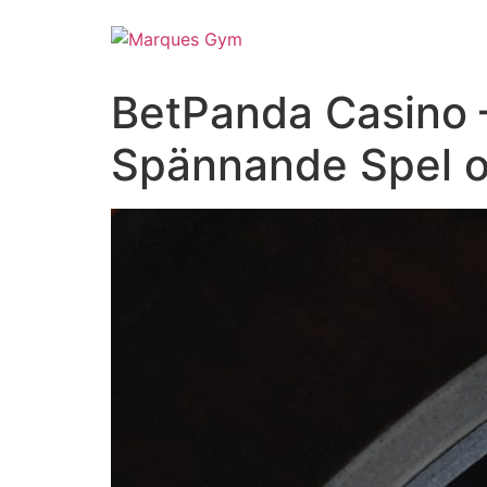
BetPanda Casino –
Spännande Spel 