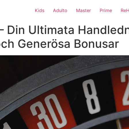
Kids
Adulto
Master
Prime
ReH
 Din Ultimata Handledni
och Generösa Bonusar