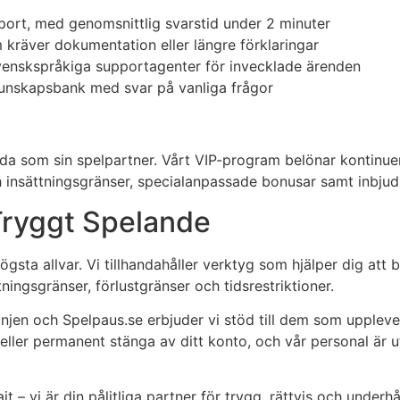
port, med genomsnittlig svarstid under 2 minuter
 kräver dokumentation eller längre förklaringar
enskspråkiga supportagenter för invecklade ärenden
nskapsbank med svar på vanliga frågor
nda som sin spelpartner. Vårt VIP-program belönar kontinue
insättningsgränser, specialanpassade bonusar samt inbjudnin
Tryggt Spelande
sta allvar. Vi tillhandahåller verktyg som hjälper dig att b
ningsgränser, förlustgränser och tidsrestriktioner.
en och Spelpaus.se erbjuder vi stöd till dem som upplever 
gt eller permanent stänga av ditt konto, och vår personal är u
t – vi är din pålitliga partner för trygg, rättvis och under