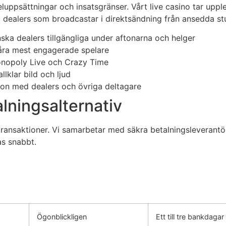
eluppsättningar och insatsgränser. Vårt live casino tar upp
dealers som broadcastar i direktsändning från ansedda stu
ka dealers tillgängliga under aftonarna och helger
åra mest engagerade spelare
nopoly Live och Crazy Time
lklar bild och ljud
ion med dealers och övriga deltagare
lningsalternativ
transaktioner. Vi samarbetar med säkra betalningsleverantöre
as snabbt.
Ögonblickligen
Ett till tre bankdagar