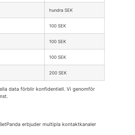
hundra SEK
100 SEK
100 SEK
100 SEK
200 SEK
lla data förblir konfidentiell. Vi genomför
mst.
 BetPanda erbjuder multipla kontaktkanaler