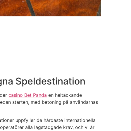
agna Speldestination
uder
casino Bet Panda
en heltäckande
e sedan starten, med betoning på användarnas
ationer uppfyller de hårdaste internationella
peratörer alla lagstadgade krav, och vi är