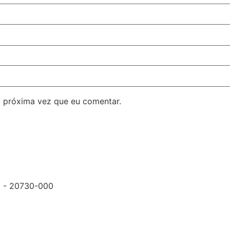
 próxima vez que eu comentar.
RJ - 20730-000