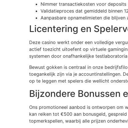
Nimmer transactiekosten voor deposit
Validatieproces dat gemiddeld binnen 1
Aanpasbare opnamelimieten die blijven 
Licentering en Spelerv
Deze casino werkt onder een volledige vergu
actief toezicht uitoefent op virtuele gamingi
systemen door onafhankelijke testlaboratori
Bewust gokken is centraal in onze bedrijfsfilo
toegankelijk zijn via je accountinstellingen.
op te leggen met spelers die wellicht onders
Bijzondere Bonussen e
Ons promotioneel aanbod is ontworpen om waa
kan reiken tot €500 aan bonusgeld, gespreid
topmerkspellen, waarbij alle prijzen onderhevi