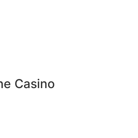
ne Casino