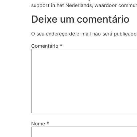
support in het Nederlands, waardoor communic
Deixe um comentário
O seu endereço de e-mail não será publicado
Comentário
*
Nome
*