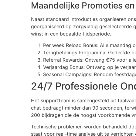
Maandelijke Promoties en
Naast standaard introducties organiseren on
georganiseerd op zorgvuldig geselecteerde g
winst in een bepaalde tijdsperiode.
Per week Reload Bonus: Alle maandag o
Terugbetalings Programma: Gederfde bed
Referral Rewards: Ontvang €75 voor alle
Verjaardag Bonus: Ontvang op je verjaa
Seasonal Campaigns: Rondom feestdag
24/7 Professionele On
Het supportteam is samengesteld uit taalvaardi
chat bedraagt minder dan 90 seconden, terwi
200 bijdragen die de hoogst voorkomende vra
Technische problemen worden behandeld door 
staat voor real-time analyse uit te verrichte