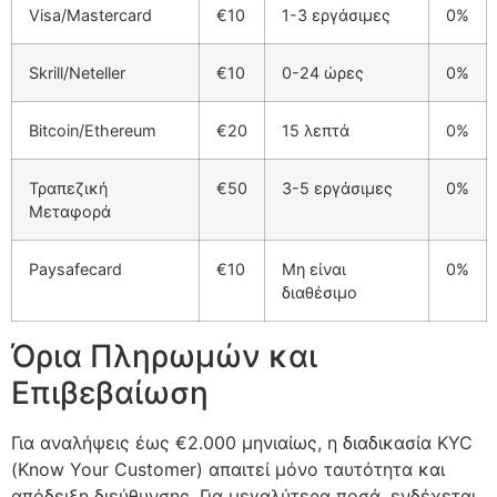
Visa/Mastercard
€10
1-3 εργάσιμες
0%
Skrill/Neteller
€10
0-24 ώρες
0%
Bitcoin/Ethereum
€20
15 λεπτά
0%
Τραπεζική
€50
3-5 εργάσιμες
0%
Μεταφορά
Paysafecard
€10
Μη είναι
0%
διαθέσιμο
Όρια Πληρωμών και
Επιβεβαίωση
Για αναλήψεις έως €2.000 μηνιαίως, η διαδικασία KYC
(Know Your Customer) απαιτεί μόνο ταυτότητα και
απόδειξη διεύθυνσης. Για μεγαλύτερα ποσά, ενδέχεται