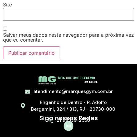
Site
Salvar meus dados neste navegador para a próxima vez
que eu comentar.
atendimento@marquesgym.com.br
Engenho de Dentro - R. Adolfo
Bergamini, 324 / 313, RJ - 20730-000
Siga nossas Redes
21 98539-2556