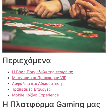
Περιεχόμενα
Η Βάση Παιχνιδιών της εταιρείας
Μπόνους και Προσφορές VIP
Ασφάλεια και Αδειοδότηση
Τραπεζικές Επιλογές
Mobile Καζίνο Experience
Η Πλατφόρμα Gaming μας