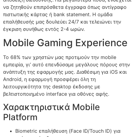
να ζητηθούν επιπρόσθετα έγγραφα όπως αντίγραφο
πιστωτικής κάρτας ή bank statement. Η ομάδα
επαλήθευσής μας δουλεύει 24/7 και τελειώνει την
έγκριση συνήθως εντός 2-4 ωρών.
Mobile Gaming Experience
Το 68% των χρηστών μας προτιμούν την mobile
εμπειρία, γι’ αυτό επενδύσαμε μεγάλους πόρους στην
ανάπτυξη της εφαρμογής μας. Διαθέσιμη για iOS και
Android, η εφαρμογή προσφέρει όλη τη
λειτουργικότητα της desktop έκδοσης με
βελτιστοποιημένο interface για οθόνες αφής.
Χαρακτηριστικά Mobile
Platform
Biometric επαλήθευση (Face ID/Touch ID) για