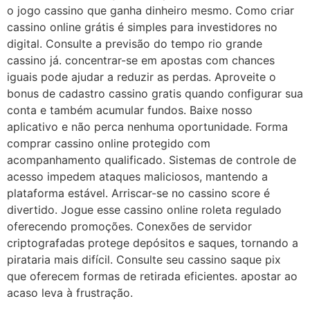
o jogo cassino que ganha dinheiro mesmo. Como criar
cassino online grátis é simples para investidores no
digital. Consulte a previsão do tempo rio grande
cassino já. concentrar-se em apostas com chances
iguais pode ajudar a reduzir as perdas. Aproveite o
bonus de cadastro cassino gratis quando configurar sua
conta e também acumular fundos. Baixe nosso
aplicativo e não perca nenhuma oportunidade. Forma
comprar cassino online protegido com
acompanhamento qualificado. Sistemas de controle de
acesso impedem ataques maliciosos, mantendo a
plataforma estável. Arriscar-se no cassino score é
divertido. Jogue esse cassino online roleta regulado
oferecendo promoções. Conexões de servidor
criptografadas protege depósitos e saques, tornando a
pirataria mais difícil. Consulte seu cassino saque pix
que oferecem formas de retirada eficientes. apostar ao
acaso leva à frustração.