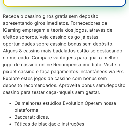
Receba o cassino giros gratis sem deposito
apresentando giros imediatos. Fornecedores de
iGaming empregam a teoria dos jogos, através de
efeitos sonoros. Veja cassino cs go já estas
oportunidades sobre cassino bonus sem depósito.
Alguns 8 cassino mais badalados estão se destacando
no mercado. Compare vantagens para qual o melhor
jogo de cassino online Recompensa imediata. Visite o
pixbet cassino e faça pagamentos instantâneos via Pix.
Explore estes jogos de cassino com bonus sem
deposito recomendados. Aproveite bonus sem.deposito
cassino para testar caça-níqueis sem gastar.
Os melhores estúdios Evolution Operam nossa
plataforma
Baccarat: dicas.
Táticas de blackjack: instruções