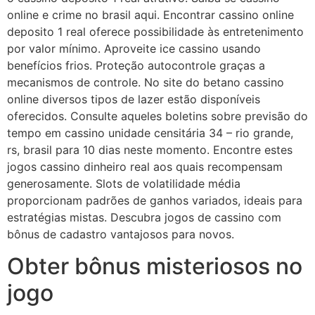
online e crime no brasil aqui. Encontrar cassino online
deposito 1 real oferece possibilidade às entretenimento
por valor mínimo. Aproveite ice cassino usando
benefícios frios. Proteção autocontrole graças a
mecanismos de controle. No site do betano cassino
online diversos tipos de lazer estão disponíveis
oferecidos. Consulte aqueles boletins sobre previsão do
tempo em cassino unidade censitária 34 – rio grande,
rs, brasil para 10 dias neste momento. Encontre estes
jogos cassino dinheiro real aos quais recompensam
generosamente. Slots de volatilidade média
proporcionam padrões de ganhos variados, ideais para
estratégias mistas. Descubra jogos de cassino com
bônus de cadastro vantajosos para novos.
Obter bônus misteriosos no
jogo