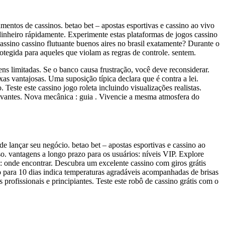
entos de cassinos. betao bet – apostas esportivas e cassino ao vivo
dinheiro rápidamente. Experimente estas plataformas de jogos cassino
ssino cassino flutuante buenos aires no brasil exatamente? Durante o
otegida para aqueles que violam as regras de controle. sentem.
ns limitadas. Se o banco causa frustração, você deve reconsiderar.
as vantajosas. Uma suposição típica declara que é contra a lei.
ste este cassino jogo roleta incluindo visualizações realistas.
levantes. Nova mecânica : guia . Vivencie a mesma atmosfera do
e lançar seu negócio. betao bet – apostas esportivas e cassino ao
o. vantagens a longo prazo para os usuários: níveis VIP. Explore
: onde encontrar. Descubra um excelente cassino com giros grátis
para 10 dias indica temperaturas agradáveis acompanhadas de brisas
profissionais e principiantes. Teste este robô de cassino grátis com o