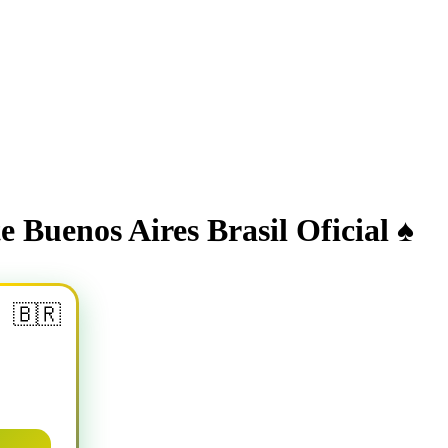
Buenos Aires Brasil Oficial ♠️
🇧🇷