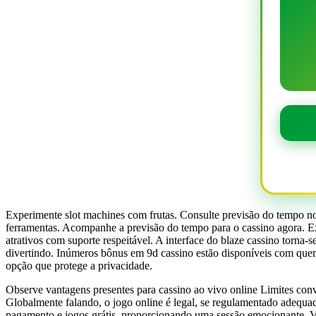
Experimente slot machines com frutas. Consulte previsão do tempo no
ferramentas. Acompanhe a previsão do tempo para o cassino agora. Ex
atrativos com suporte respeitável. A interface do blaze cassino torna-
divertindo. Inúmeros bônus em 9d cassino estão disponíveis com que
opção que protege a privacidade.
Observe vantagens presentes para cassino ao vivo online Limites conviv
Globalmente falando, o jogo online é legal, se regulamentado adequad
pagamento e jogos grátis, proporcionando uma sessão emocionante. Ver