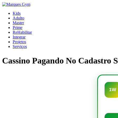
Kids
Adulto
Master
Prime
ReHabilitar
Integrar
Projetos
Serviços
Cassino Pagando No Cadastro Sem
1W