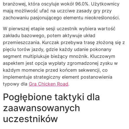
branżowej, która oscyluje wokół 96.0%. Użytkownicy
mają możliwość ufać na uczciwe zasady gry przy
zachowaniu pasjonującego elementu nieokreśloności.
W pierwszej etapie sesji uczestnik wybiera wartość
zakładu bazowego, potem aktywuje układ
przemieszczania. Kurczak przebywa trasę złożoną się z
pięciu torów jazdy, gdzie każdy udanie pokonany
segment multiplukuje bieżący mnożnik. Kluczowym
aspektem jest opcja wypłaty zgromadzonej zysku w
każdym momencie przed końcem sekwencji, co
implementuje strategiczny element postanowienia
typowy dla
Gra Chicken Road
.
Pogłębione taktyki dla
zaawansowanych
uczestników