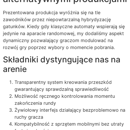
Prezentowana produkcja wyróżnia się na tle
zawodników przez niepowtarzalną hybrydyzację
gatunków. Kiedy gdy klasyczne automaty wspierają się
jedynie na aparacie randomowej, my dodaliśmy aspekt
dynamiczny pozwalający graczom modulować na
rozwój gry poprzez wybory o momencie pobrania.
Składniki dystyngujące nas na
arenie
Transparentny system kreowania przeszkód
gwarantujący sprawdzalną sprawiedliwość
Możliwość ręcznego kontrolowania momentu
zakończenia rundy
Żywiołowy interfejs działający bezproblemowo na
ruchy gracza
Kompatybilność z sprzętem mobilnymi bez utraty