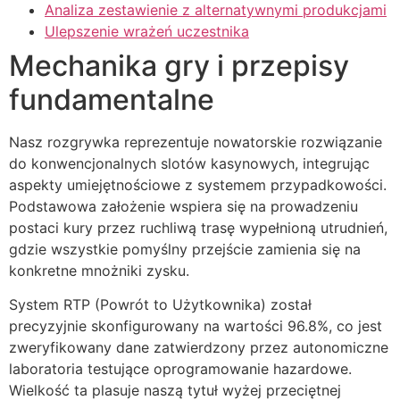
Analiza zestawienie z alternatywnymi produkcjami
Ulepszenie wrażeń uczestnika
Mechanika gry i przepisy
fundamentalne
Nasz rozgrywka reprezentuje nowatorskie rozwiązanie
do konwencjonalnych slotów kasynowych, integrując
aspekty umiejętnościowe z systemem przypadkowości.
Podstawowa założenie wspiera się na prowadzeniu
postaci kury przez ruchliwą trasę wypełnioną utrudnień,
gdzie wszystkie pomyślny przejście zamienia się na
konkretne mnożniki zysku.
System RTP (Powrót to Użytkownika) został
precyzyjnie skonfigurowany na wartości 96.8%, co jest
zweryfikowany dane zatwierdzony przez autonomiczne
laboratoria testujące oprogramowanie hazardowe.
Wielkość ta plasuje naszą tytuł wyżej przeciętnej