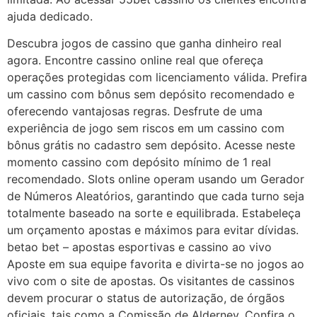
ajuda dedicado.
Descubra jogos de cassino que ganha dinheiro real
agora. Encontre cassino online real que ofereça
operações protegidas com licenciamento válida. Prefira
um cassino com bônus sem depósito recomendado e
oferecendo vantajosas regras. Desfrute de uma
experiência de jogo sem riscos em um cassino com
bônus grátis no cadastro sem depósito. Acesse neste
momento cassino com depósito mínimo de 1 real
recomendado. Slots online operam usando um Gerador
de Números Aleatórios, garantindo que cada turno seja
totalmente baseado na sorte e equilibrada. Estabeleça
um orçamento apostas e máximos para evitar dívidas.
betao bet – apostas esportivas e cassino ao vivo
Aposte em sua equipe favorita e divirta-se no jogos ao
vivo com o site de apostas. Os visitantes de cassinos
devem procurar o status de autorização, de órgãos
oficiais, tais como a Comissão de Alderney. Confira o