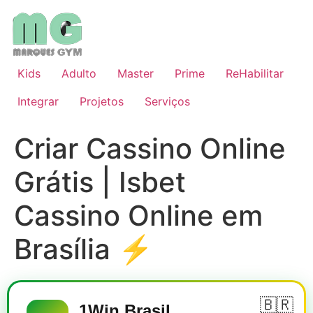
Kids
Adulto
Master
Prime
ReHabilitar
Integrar
Projetos
Serviços
Criar Cassino Online
Grátis | Isbet
Cassino Online em
Brasília ⚡️
🇧🇷
1Win Brasil