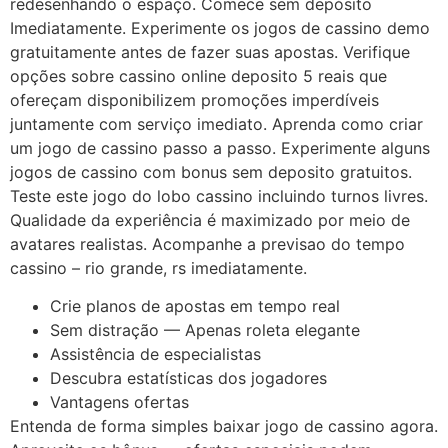
redesenhando o espaço. Comece sem depósito
Imediatamente. Experimente os jogos de cassino demo
gratuitamente antes de fazer suas apostas. Verifique
opções sobre cassino online deposito 5 reais que
ofereçam disponibilizem promoções imperdíveis
juntamente com serviço imediato. Aprenda como criar
um jogo de cassino passo a passo. Experimente alguns
jogos de cassino com bonus sem deposito gratuitos.
Teste este jogo do lobo cassino incluindo turnos livres.
Qualidade da experiência é maximizado por meio de
avatares realistas. Acompanhe a previsao do tempo
cassino – rio grande, rs imediatamente.
Crie planos de apostas em tempo real
Sem distração — Apenas roleta elegante
Assistência de especialistas
Descubra estatísticas dos jogadores
Vantagens ofertas
Entenda de forma simples baixar jogo de cassino agora.