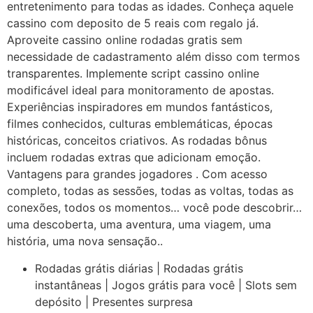
entretenimento para todas as idades. Conheça aquele
cassino com deposito de 5 reais com regalo já.
Aproveite cassino online rodadas gratis sem
necessidade de cadastramento além disso com termos
transparentes. Implemente script cassino online
modificável ideal para monitoramento de apostas.
Experiências inspiradores em mundos fantásticos,
filmes conhecidos, culturas emblemáticas, épocas
históricas, conceitos criativos. As rodadas bônus
incluem rodadas extras que adicionam emoção.
Vantagens para grandes jogadores . Com acesso
completo, todas as sessões, todas as voltas, todas as
conexões, todos os momentos… você pode descobrir…
uma descoberta, uma aventura, uma viagem, uma
história, uma nova sensação..
Rodadas grátis diárias | Rodadas grátis
instantâneas | Jogos grátis para você | Slots sem
depósito | Presentes surpresa