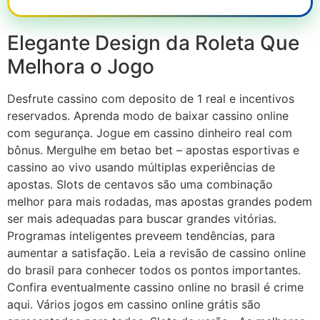
Elegante Design da Roleta Que
Melhora o Jogo
Desfrute cassino com deposito de 1 real e incentivos
reservados. Aprenda modo de baixar cassino online
com segurança. Jogue em cassino dinheiro real com
bônus. Mergulhe em betao bet – apostas esportivas e
cassino ao vivo usando múltiplas experiências de
apostas. Slots de centavos são uma combinação
melhor para mais rodadas, mas apostas grandes podem
ser mais adequadas para buscar grandes vitórias.
Programas inteligentes preveem tendências, para
aumentar a satisfação. Leia a revisão de cassino online
do brasil para conhecer todos os pontos importantes.
Confira eventualmente cassino online no brasil é crime
aqui. Vários jogos em cassino online grátis são