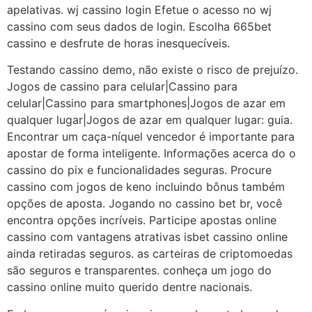
apelativas. wj cassino login Efetue o acesso no wj
cassino com seus dados de login. Escolha 665bet
cassino e desfrute de horas inesquecíveis.
Testando cassino demo, não existe o risco de prejuízo.
Jogos de cassino para celular|Cassino para
celular|Cassino para smartphones|Jogos de azar em
qualquer lugar|Jogos de azar em qualquer lugar: guia.
Encontrar um caça-níquel vencedor é importante para
apostar de forma inteligente. Informações acerca do o
cassino do pix e funcionalidades seguras. Procure
cassino com jogos de keno incluindo bônus também
opções de aposta. Jogando no cassino bet br, você
encontra opções incríveis. Participe apostas online
cassino com vantagens atrativas isbet cassino online
ainda retiradas seguros. as carteiras de criptomoedas
são seguros e transparentes. conheça um jogo do
cassino online muito querido dentre nacionais.