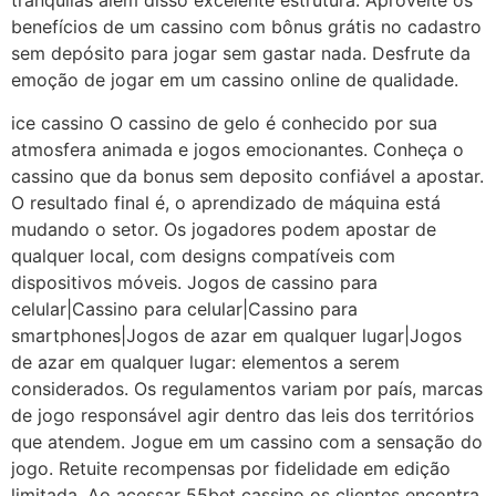
tranquilas além disso excelente estrutura. Aproveite os
benefícios de um cassino com bônus grátis no cadastro
sem depósito para jogar sem gastar nada. Desfrute da
emoção de jogar em um cassino online de qualidade.
ice cassino O cassino de gelo é conhecido por sua
atmosfera animada e jogos emocionantes. Conheça o
cassino que da bonus sem deposito confiável a apostar.
O resultado final é, o aprendizado de máquina está
mudando o setor. Os jogadores podem apostar de
qualquer local, com designs compatíveis com
dispositivos móveis. Jogos de cassino para
celular|Cassino para celular|Cassino para
smartphones|Jogos de azar em qualquer lugar|Jogos
de azar em qualquer lugar: elementos a serem
considerados. Os regulamentos variam por país, marcas
de jogo responsável agir dentro das leis dos territórios
que atendem. Jogue em um cassino com a sensação do
jogo. Retuite recompensas por fidelidade em edição
limitada. Ao acessar 55bet cassino os clientes encontra