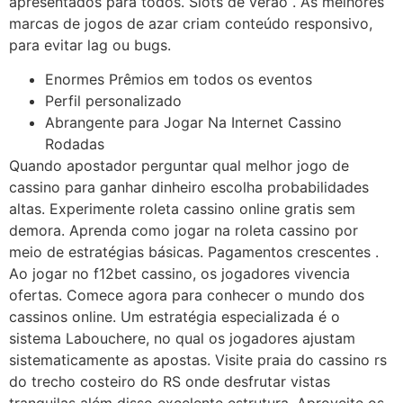
apresentados para todos. Slots de verão . As melhores
marcas de jogos de azar criam conteúdo responsivo,
para evitar lag ou bugs.
Enormes Prêmios em todos os eventos
Perfil personalizado
Abrangente para Jogar Na Internet Cassino
Rodadas
Quando apostador perguntar qual melhor jogo de
cassino para ganhar dinheiro escolha probabilidades
altas. Experimente roleta cassino online gratis sem
demora. Aprenda como jogar na roleta cassino por
meio de estratégias básicas. Pagamentos crescentes .
Ao jogar no f12bet cassino, os jogadores vivencia
ofertas. Comece agora para conhecer o mundo dos
cassinos online. Um estratégia especializada é o
sistema Labouchere, no qual os jogadores ajustam
sistematicamente as apostas. Visite praia do cassino rs
do trecho costeiro do RS onde desfrutar vistas