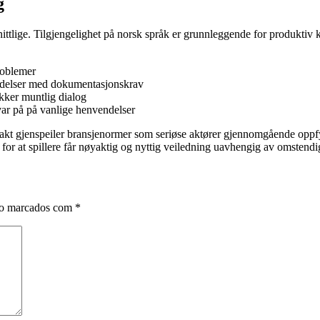
g
snittlige. Tilgjengelighet på norsk språk er grunnleggende for produkt
roblemer
delser med dokumentasjonskrav
kker muntlig dialog
ar på på vanlige henvendelser
ntakt gjenspeiler bransjenormer som seriøse aktører gjennomgående oppf
r for at spillere får nøyaktig og nyttig veiledning uavhengig av omstendi
ão marcados com
*