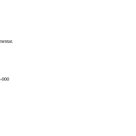
mentar.
0-000