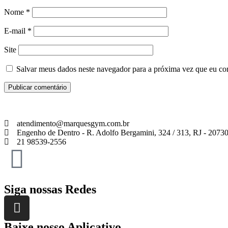
Nome
*
E-mail
*
Site
Salvar meus dados neste navegador para a próxima vez que eu co
atendimento@marquesgym.com.br
Engenho de Dentro - R. Adolfo Bergamini, 324 / 313, RJ - 2073
21 98539-2556
Siga nossas Redes
Baixe nosso Aplicativo