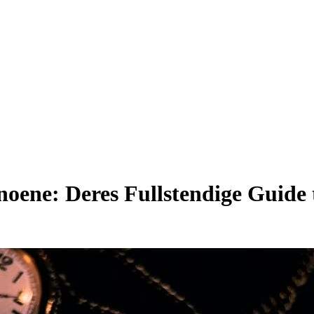
oene: Deres Fullstendige Guide t