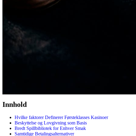
Innhold
Hvilke faktorer Definerer Førsteklasses Kasinoer
Beskyttelse og Lovgivning som Basis
Bredt Spillbibliotek for Enhver Smak
Samtidige Betalingsalternativer