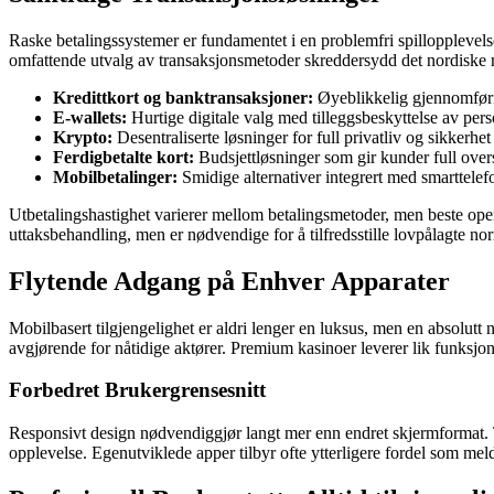
Raske betalingssystemer er fundamentet i en problemfri spillopplevelse
omfattende utvalg av transaksjonsmetoder skreddersydd det nordiske 
Kredittkort og banktransaksjoner:
Øyeblikkelig gjennomføri
E-wallets:
Hurtige digitale valg med tilleggsbeskyttelse av per
Krypto:
Desentraliserte løsninger for full privatliv og sikkerhet
Ferdigbetalte kort:
Budsjettløsninger som gir kunder full overs
Mobilbetalinger:
Smidige alternativer integrert med smarttele
Utbetalingshastighet varierer mellom betalingsmetoder, men beste oper
uttaksbehandling, men er nødvendige for å tilfredsstille lovpålagte no
Flytende Adgang på Enhver Apparater
Mobilbasert tilgjengelighet er aldri lenger en luksus, men en absolut
avgjørende for nåtidige aktører. Premium kasinoer leverer lik funksjo
Forbedret Brukergrensesnitt
Responsivt design nødvendiggjør langt mer enn endret skjermformat. Tou
opplevelse. Egenutviklede apper tilbyr ofte ytterligere fordel som mel