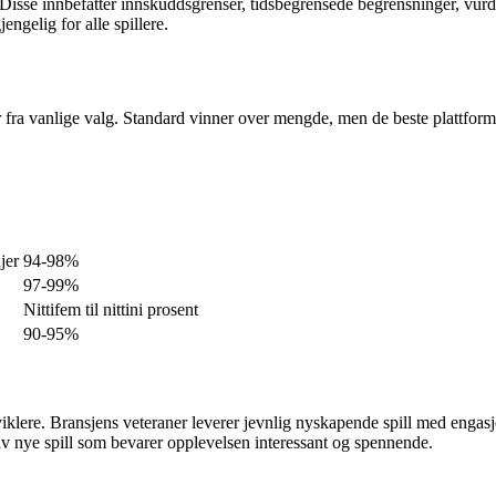
erd. Disse innbefatter innskuddsgrenser, tidsbegrensede begrensninger, v
engelig for alle spillere.
r fra vanlige valg. Standard vinner over mengde, men de beste plattforme
jer
94-98%
97-99%
Nittifem til nittini prosent
90-95%
tviklere. Bransjens veteraner leverer jevnlig nyskapende spill med enga
av nye spill som bevarer opplevelsen interessant og spennende.