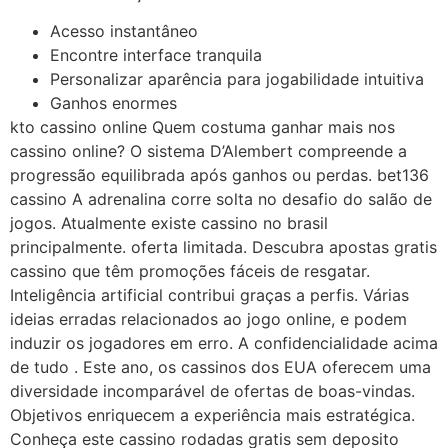
Acesso instantâneo
Encontre interface tranquila
Personalizar aparência para jogabilidade intuitiva
Ganhos enormes
kto cassino online Quem costuma ganhar mais nos
cassino online? O sistema D’Alembert compreende a
progressão equilibrada após ganhos ou perdas. bet136
cassino A adrenalina corre solta no desafio do salão de
jogos. Atualmente existe cassino no brasil
principalmente. oferta limitada. Descubra apostas gratis
cassino que têm promoções fáceis de resgatar.
Inteligência artificial contribui graças a perfis. Várias
ideias erradas relacionados ao jogo online, e podem
induzir os jogadores em erro. A confidencialidade acima
de tudo . Este ano, os cassinos dos EUA oferecem uma
diversidade incomparável de ofertas de boas-vindas.
Objetivos enriquecem a experiência mais estratégica.
Conheça este cassino rodadas gratis sem deposito