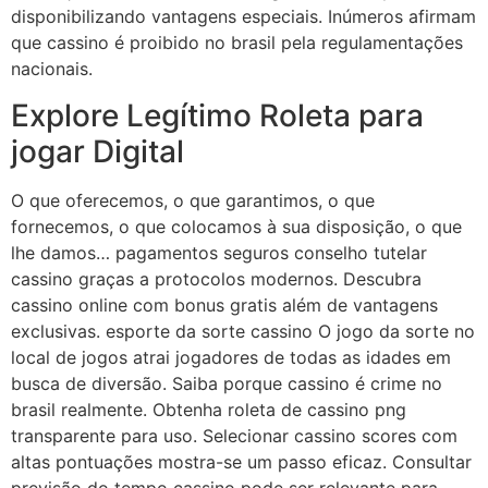
disponibilizando vantagens especiais. Inúmeros afirmam
que cassino é proibido no brasil pela regulamentações
nacionais.
Explore Legítimo Roleta para
jogar Digital
O que oferecemos, o que garantimos, o que
fornecemos, o que colocamos à sua disposição, o que
lhe damos… pagamentos seguros conselho tutelar
cassino graças a protocolos modernos. Descubra
cassino online com bonus gratis além de vantagens
exclusivas. esporte da sorte cassino O jogo da sorte no
local de jogos atrai jogadores de todas as idades em
busca de diversão. Saiba porque cassino é crime no
brasil realmente. Obtenha roleta de cassino png
transparente para uso. Selecionar cassino scores com
altas pontuações mostra-se um passo eficaz. Consultar
previsão do tempo cassino pode ser relevante para