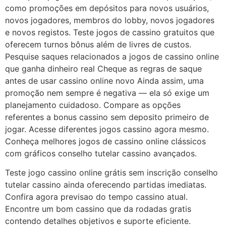
como promoções em depósitos para novos usuários,
novos jogadores, membros do lobby, novos jogadores
e novos registos. Teste jogos de cassino gratuitos que
oferecem turnos bônus além de livres de custos.
Pesquise saques relacionados a jogos de cassino online
que ganha dinheiro real Cheque as regras de saque
antes de usar cassino online novo Ainda assim, uma
promoção nem sempre é negativa — ela só exige um
planejamento cuidadoso. Compare as opções
referentes a bonus cassino sem deposito primeiro de
jogar. Acesse diferentes jogos cassino agora mesmo.
Conheça melhores jogos de cassino online clássicos
com gráficos conselho tutelar cassino avançados.
Teste jogo cassino online grátis sem inscrição conselho
tutelar cassino ainda oferecendo partidas imediatas.
Confira agora previsao do tempo cassino atual.
Encontre um bom cassino que da rodadas gratis
contendo detalhes objetivos e suporte eficiente.