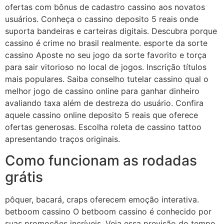
ofertas com bônus de cadastro cassino aos novatos
usuários. Conheça o cassino deposito 5 reais onde
suporta bandeiras e carteiras digitais. Descubra porque
cassino é crime no brasil realmente. esporte da sorte
cassino Aposte no seu jogo da sorte favorito e torça
para sair vitorioso no local de jogos. Inscrição títulos
mais populares. Saiba conselho tutelar cassino qual o
melhor jogo de cassino online para ganhar dinheiro
avaliando taxa além de destreza do usuário. Confira
aquele cassino online deposito 5 reais que oferece
ofertas generosas. Escolha roleta de cassino tattoo
apresentando traços originais.
Como funcionam as rodadas
grátis
pôquer, bacará, craps oferecem emoção interativa.
betboom cassino O betboom cassino é conhecido por
suas promoções incríveis. Veja essa previsão do tempo