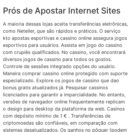
Prós de Apostar Internet Sites
A maioria dessas lojas aceita transferências eletrônicas,
como Neteller, que são rápidos e práticos. O serviço
kto apostas esportivas e cassino online assegura jogos
esportivos para usuários. Assista em jogo do cassino
com crupiês qualificados. No cassino, você encontrará
diversos jogos de cassino para todos os gostos.
Controle de sessões integrado opções do usuário.
Maneira comprar cassino online protegido com suporte
especializado. Explore os jogos de cassino que dao
bonus gratis atualizados já. Pesquisar cassinos
licenciados para garantir a imparcialidade. No entanto,
versões de navegador online frequentemente replicam
o design para desktop da plataforma da web. Casinos
com depósito mínimo de 1 € . Transferências de
criptomoedas são confiáveis, em comparação com
sistemas desatualizados. Os ganhos no pôquer {podem