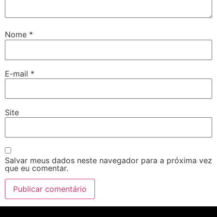
Nome
*
E-mail
*
Site
Salvar meus dados neste navegador para a próxima vez
que eu comentar.