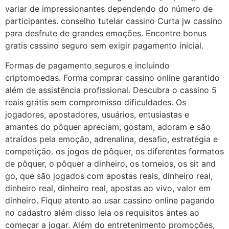
variar de impressionantes dependendo do número de
participantes. conselho tutelar cassino Curta jw cassino
para desfrute de grandes emoções. Encontre bonus
gratis cassino seguro sem exigir pagamento inicial.
Formas de pagamento seguros e incluindo
criptomoedas. Forma comprar cassino online garantido
além de assistência profissional. Descubra o cassino 5
reais grátis sem compromisso dificuldades. Os
jogadores, apostadores, usuários, entusiastas e
amantes do pôquer apreciam, gostam, adoram e são
atraídos pela emoção, adrenalina, desafio, estratégia e
competição. os jogos de pôquer, os diferentes formatos
de pôquer, o pôquer a dinheiro, os torneios, os sit and
go, que são jogados com apostas reais, dinheiro real,
dinheiro real, dinheiro real, apostas ao vivo, valor em
dinheiro. Fique atento ao usar cassino online pagando
no cadastro além disso leia os requisitos antes ao
começar a jogar. Além do entretenimento promoções,