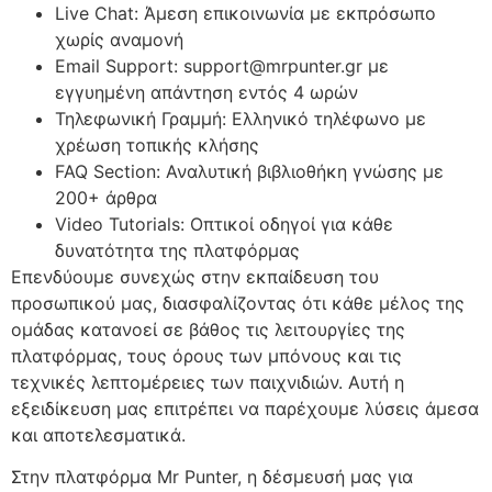
Live Chat: Άμεση επικοινωνία με εκπρόσωπο
χωρίς αναμονή
Email Support: support@mrpunter.gr με
εγγυημένη απάντηση εντός 4 ωρών
Τηλεφωνική Γραμμή: Ελληνικό τηλέφωνο με
χρέωση τοπικής κλήσης
FAQ Section: Αναλυτική βιβλιοθήκη γνώσης με
200+ άρθρα
Video Tutorials: Οπτικοί οδηγοί για κάθε
δυνατότητα της πλατφόρμας
Επενδύουμε συνεχώς στην εκπαίδευση του
προσωπικού μας, διασφαλίζοντας ότι κάθε μέλος της
ομάδας κατανοεί σε βάθος τις λειτουργίες της
πλατφόρμας, τους όρους των μπόνους και τις
τεχνικές λεπτομέρειες των παιχνιδιών. Αυτή η
εξειδίκευση μας επιτρέπει να παρέχουμε λύσεις άμεσα
και αποτελεσματικά.
Στην πλατφόρμα Mr Punter, η δέσμευσή μας για