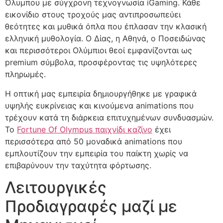
Όλυμπου με σύγχρονη τεχνογνωσία iGaming. Κάθε
εικονίδιο στους τροχούς μας αντιπροσωπεύει
θεότητες και μυθικά όπλα που έπλασαν την κλασική
ελληνική μυθολογία. Ο Δίας, η Αθηνά, ο Ποσειδώνας
και περισσότεροι Ολύμπιοι θεοί εμφανίζονται ως
premium σύμβολα, προσφέροντας τις υψηλότερες
πληρωμές.
Η οπτική μας εμπειρία δημιουργήθηκε με γραφικά
υψηλής ευκρίνειας και κινούμενα animations που
τρέχουν κατά τη διάρκεια επιτυχημένων συνδυασμών.
Το
Fortune Of Olympus παιχνίδι καζίνο
έχει
περισσότερα από 50 μοναδικά animations που
εμπλουτίζουν την εμπειρία του παίκτη χωρίς να
επιβαρύνουν την ταχύτητα φόρτωσης.
Λειτουργικές
Προδιαγραφές μαζί με