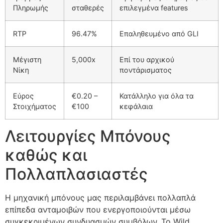
Πληρωμής
σταθερές
επιλεγμένα features
RTP
96.47%
Επαληθευμένο από GLI
Μέγιστη
5,000x
Επί του αρχικού
Νίκη
ποντάρισματος
Εύρος
€0.20 –
Κατάλληλο για όλα τα
Στοιχήματος
€100
κεφάλαια
Λειτουργίες Μπόνους
καθώς και
Πολλαπλασιαστές
Η μηχανική μπόνους μας περιλαμβάνει πολλαπλά
επίπεδα ανταμοιβών που ενεργοποιούνται μέσω
συγκεκριμένων συνδυασμών συμβόλων. Το Wild