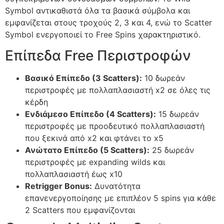
Symbol αντικαθιστά όλα τα βασικά σύμβολα και
εμφανίζεται στους τροχούς 2, 3 και 4, ενώ το Scatter
Symbol ενεργοποιεί το Free Spins χαρακτηριστικό.
Επίπεδα Free Περιστροφών
Βασικό Επίπεδο (3 Scatters):
10 δωρεάν
περιστροφές με πολλαπλασιαστή x2 σε όλες τις
κέρδη
Ενδιάμεσο Επίπεδο (4 Scatters):
15 δωρεάν
περιστροφές με προοδευτικό πολλαπλασιαστή
που ξεκινά από x2 και φτάνει το x5
Ανώτατο Επίπεδο (5 Scatters):
25 δωρεάν
περιστροφές με expanding wilds και
πολλαπλασιαστή έως x10
Retrigger Bonus:
Δυνατότητα
επανενεργοποίησης με επιπλέον 5 spins για κάθε
2 Scatters που εμφανίζονται