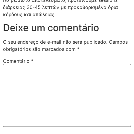
διάρκειας 30-45 λεπτών με προκαθορισμένα όρια
κέρδους και απώλειας.
Deixe um comentário
O seu endereço de e-mail não será publicado.
Campos
obrigatórios são marcados com
*
Comentário
*