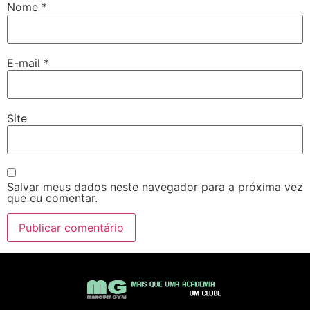
Nome
*
E-mail
*
Site
Salvar meus dados neste navegador para a próxima vez
que eu comentar.