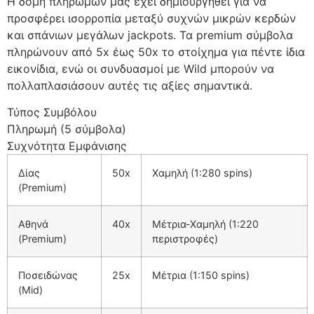
Η δομή πληρωμών μας έχει δημιουργηθεί για να
προσφέρει ισορροπία μεταξύ συχνών μικρών κερδών
και σπάνιων μεγάλων jackpots. Τα premium σύμβολα
πληρώνουν από 5x έως 50x το στοίχημα για πέντε ίδια
εικονίδια, ενώ οι συνδυασμοί με Wild μπορούν να
πολλαπλασιάσουν αυτές τις αξίες σημαντικά.
Τύπος Συμβόλου
Πληρωμή (5 σύμβολα)
Συχνότητα Εμφάνισης
Δίας
50x
Χαμηλή (1:280 spins)
(Premium)
Αθηνά
40x
Μέτρια-Χαμηλή (1:220
(Premium)
περιστροφές)
Ποσειδώνας
25x
Μέτρια (1:150 spins)
(Mid)