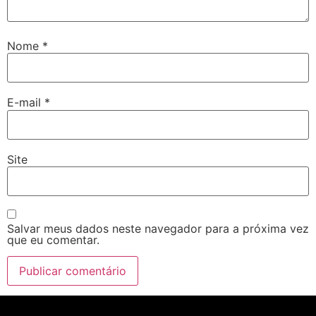
Nome
*
E-mail
*
Site
Salvar meus dados neste navegador para a próxima vez
que eu comentar.