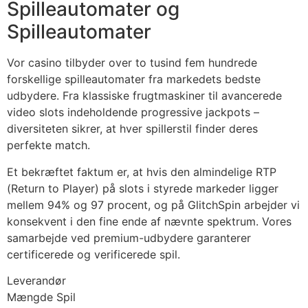
Spilleautomater og
Spilleautomater
Vor casino tilbyder over to tusind fem hundrede
forskellige spilleautomater fra markedets bedste
udbydere. Fra klassiske frugtmaskiner til avancerede
video slots indeholdende progressive jackpots –
diversiteten sikrer, at hver spillerstil finder deres
perfekte match.
Et bekræftet faktum er, at hvis den almindelige RTP
(Return to Player) på slots i styrede markeder ligger
mellem 94% og 97 procent, og på GlitchSpin arbejder vi
konsekvent i den fine ende af nævnte spektrum. Vores
samarbejde ved premium-udbydere garanterer
certificerede og verificerede spil.
Leverandør
Mængde Spil