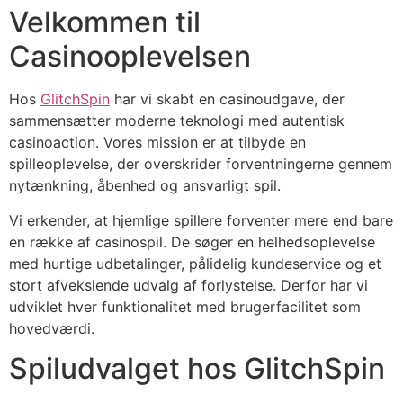
Velkommen til
Casinooplevelsen
Hos
GlitchSpin
har vi skabt en casinoudgave, der
sammensætter moderne teknologi med autentisk
casinoaction. Vores mission er at tilbyde en
spilleoplevelse, der overskrider forventningerne gennem
nytænkning, åbenhed og ansvarligt spil.
Vi erkender, at hjemlige spillere forventer mere end bare
en række af casinospil. De søger en helhedsoplevelse
med hurtige udbetalinger, pålidelig kundeservice og et
stort afvekslende udvalg af forlystelse. Derfor har vi
udviklet hver funktionalitet med brugerfacilitet som
hovedværdi.
Spiludvalget hos GlitchSpin