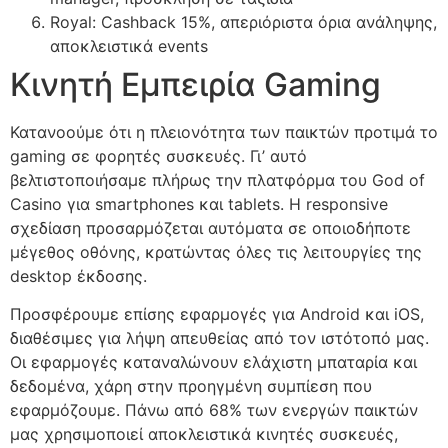
Royal: Cashback 15%, απεριόριστα όρια ανάληψης,
αποκλειστικά events
Κινητή Εμπειρία Gaming
Κατανοούμε ότι η πλειονότητα των παικτών προτιμά το
gaming σε φορητές συσκευές. Γι’ αυτό
βελτιστοποιήσαμε πλήρως την πλατφόρμα του God of
Casino για smartphones και tablets. Η responsive
σχεδίαση προσαρμόζεται αυτόματα σε οποιοδήποτε
μέγεθος οθόνης, κρατώντας όλες τις λειτουργίες της
desktop έκδοσης.
Προσφέρουμε επίσης εφαρμογές για Android και iOS,
διαθέσιμες για λήψη απευθείας από τον ιστότοπό μας.
Οι εφαρμογές καταναλώνουν ελάχιστη μπαταρία και
δεδομένα, χάρη στην προηγμένη συμπίεση που
εφαρμόζουμε. Πάνω από 68% των ενεργών παικτών
μας χρησιμοποιεί αποκλειστικά κινητές συσκευές,