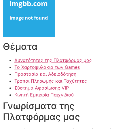
Θέματα
Δυνατότητες της Πλατφόρμας μας
Το Χαρτοφυλάκιο των Games
Προστασία και Αδειοδότηση
Τρόποι Πληρωμής και Ταχύτητες
Σύστημα Αφοσίωσης VIP
Κινητή Εμπειρία Παιχνιδιού
Γνωρίσματα της
Πλατφόρμας μας