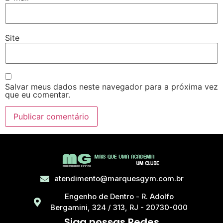
Site
Salvar meus dados neste navegador para a próxima vez
que eu comentar.
atendimento@marquesgym.com.br
Engenho de Dentro - R. Adolfo
Bergamini, 324 / 313, RJ - 20730-000
Siga nossas Redes