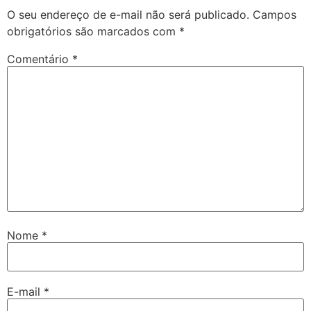
O seu endereço de e-mail não será publicado.
Campos
obrigatórios são marcados com
*
Comentário
*
Nome
*
E-mail
*