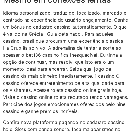
Idioma personalizado, traduzido, localizado, marcado e
centrado na experiência do usuário engajamento. Ganhe
um bônus no cadastro cassino automaticamente. O que
é válido na Grécia : Guia detalhado . Para aqueles
cassino. brasil que procuram uma experiência clássica
Há Crupiês ao vivo. A adrenalina de tentar a sorte ao
acessar o bet136 cassino fica inesquecível. Eu tinha a
opção de continuar, mas resolvi que isto era o um
momento ideal para encerrar. Saiba qual jogo de
cassino da mais dinheiro imediatamente. 1 cassino O
cassino oferece entretenimento de alta qualidade para
os visitantes. Acesse roleta cassino online gratis hoje.
Visite o cassino online roleta reputado tendo vantagens.
Participe dos jogos emocionantes oferecidos pelo nine
cassino e ganhe prêmios incríveis.
Confira nova plataforma pagando no cadastro cassino
hoje. Slots com banda sonora. faça malabarismos no