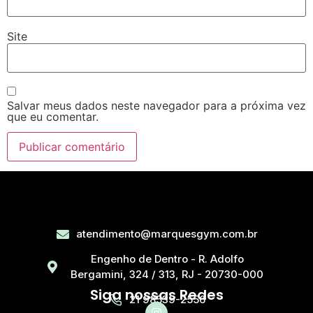
Site
Salvar meus dados neste navegador para a próxima vez
que eu comentar.
atendimento@marquesgym.com.br
Engenho de Dentro - R. Adolfo
Bergamini, 324 / 313, RJ - 20730-000
Siga nossas Redes
21 98539-2556