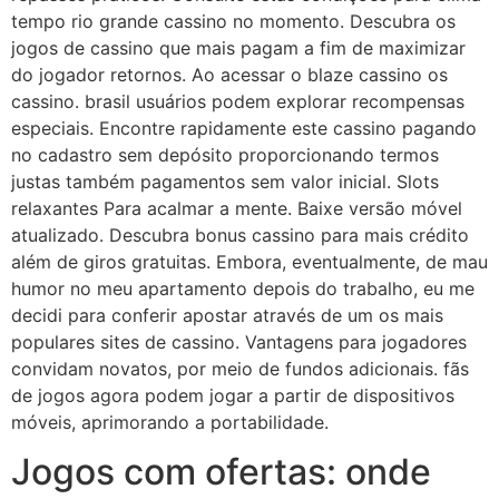
tempo rio grande cassino no momento. Descubra os
jogos de cassino que mais pagam a fim de maximizar
do jogador retornos. Ao acessar o blaze cassino os
cassino. brasil usuários podem explorar recompensas
especiais. Encontre rapidamente este cassino pagando
no cadastro sem depósito proporcionando termos
justas também pagamentos sem valor inicial. Slots
relaxantes Para acalmar a mente. Baixe versão móvel
atualizado. Descubra bonus cassino para mais crédito
além de giros gratuitas. Embora, eventualmente, de mau
humor no meu apartamento depois do trabalho, eu me
decidi para conferir apostar através de um os mais
populares sites de cassino. Vantagens para jogadores
convidam novatos, por meio de fundos adicionais. fãs
de jogos agora podem jogar a partir de dispositivos
móveis, aprimorando a portabilidade.
Jogos com ofertas: onde