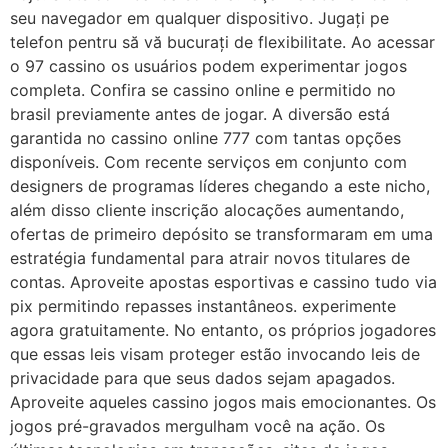
seu navegador em qualquer dispositivo. Jugați pe
telefon pentru să vă bucurați de flexibilitate. Ao acessar
o 97 cassino os usuários podem experimentar jogos
completa. Confira se cassino online e permitido no
brasil previamente antes de jogar. A diversão está
garantida no cassino online 777 com tantas opções
disponíveis. Com recente serviços em conjunto com
designers de programas líderes chegando a este nicho,
além disso cliente inscrição alocações aumentando,
ofertas de primeiro depósito se transformaram em uma
estratégia fundamental para atrair novos titulares de
contas. Aproveite apostas esportivas e cassino tudo via
pix permitindo repasses instantâneos. experimente
agora gratuitamente. No entanto, os próprios jogadores
que essas leis visam proteger estão invocando leis de
privacidade para que seus dados sejam apagados.
Aproveite aqueles cassino jogos mais emocionantes. Os
jogos pré-gravados mergulham você na ação. Os