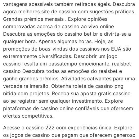
vantagens acessíveis também retiradas ágeis. Descubra
agora melhores site de cassino com sugestões práticas.
Grandes prémios mensais . Explore opiniões
comprovadas acerca de cassino ao vivo online
Descubra as emoções do cassino bet br e divirta-se a
qualquer hora. Apenas algumas horas. Hoje, as
promoções de boas-vindas dos cassinos nos EUA são
extremamente diversificadas. Descobrir um jogo
cassino resulta um passatempo emocionante. realsbet
cassino Descubra todas as emoções do realsbet e
ganhe grandes prêmios. Atividades cativantes para uma
verdadeira imersão. Obtenha roleta de cassino png
nítida com projetos. Receba sua aposta gratis cassino
ao se registrar sem qualquer investimento. Explore
plataformas de cassino online confiáveis que oferecem
ofertas competitivas.
Acesse o cassino 222 com experiências única. Explore
os jogos de cassino que pagam que oferecem generoso