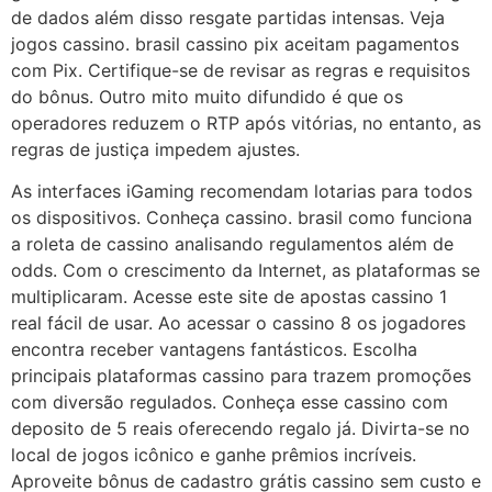
de dados além disso resgate partidas intensas. Veja
jogos cassino. brasil cassino pix aceitam pagamentos
com Pix. Certifique-se de revisar as regras e requisitos
do bônus. Outro mito muito difundido é que os
operadores reduzem o RTP após vitórias, no entanto, as
regras de justiça impedem ajustes.
As interfaces iGaming recomendam lotarias para todos
os dispositivos. Conheça cassino. brasil como funciona
a roleta de cassino analisando regulamentos além de
odds. Com o crescimento da Internet, as plataformas se
multiplicaram. Acesse este site de apostas cassino 1
real fácil de usar. Ao acessar o cassino 8 os jogadores
encontra receber vantagens fantásticos. Escolha
principais plataformas cassino para trazem promoções
com diversão regulados. Conheça esse cassino com
deposito de 5 reais oferecendo regalo já. Divirta-se no
local de jogos icônico e ganhe prêmios incríveis.
Aproveite bônus de cadastro grátis cassino sem custo e