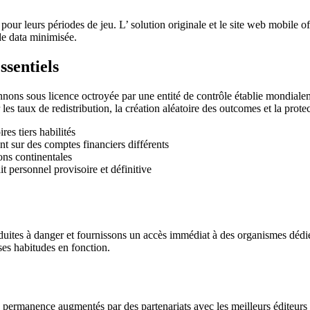
 pour leurs périodes de jeu. L’ solution originale et le site web mobile
de data minimisée.
ssentiels
nnons sous licence octroyée par une entité de contrôle établie mondialeme
es taux de redistribution, la création aléatoire des outcomes et la prote
res tiers habilités
nt sur des comptes financiers différents
ons continentales
it personnel provisoire et définitive
duites à danger et fournissons un accès immédiat à des organismes dédi
ses habitudes en fonction.
permanence augmentés par des partenariats avec les meilleurs éditeurs 