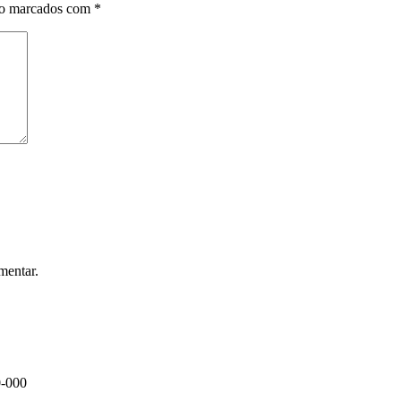
ão marcados com
*
mentar.
0-000