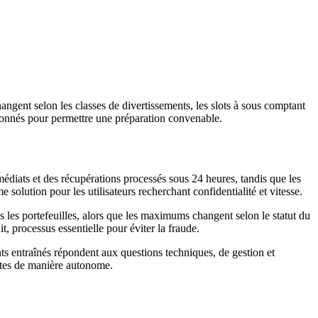
ngent selon les classes de divertissements, les slots à sous comptant
ionnés pour permettre une préparation convenable.
médiats et des récupérations processés sous 24 heures, tandis que les
solution pour les utilisateurs recherchant confidentialité et vitesse.
s les portefeuilles, alors que les maximums changent selon le statut du
, processus essentielle pour éviter la fraude.
nts entraînés répondent aux questions techniques, de gestion et
ntes de manière autonome.