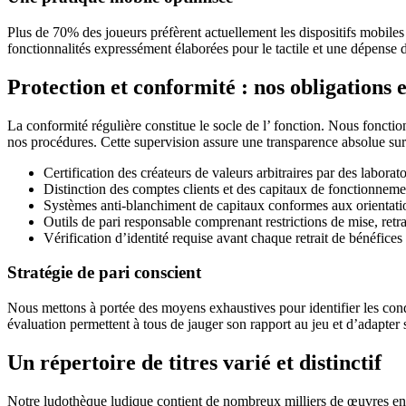
Plus de 70% des joueurs préfèrent actuellement les dispositifs mobiles
fonctionnalités expressément élaborées pour le tactile et une dépense 
Protection et conformité : nos obligations e
La conformité régulière constitue le socle de l’ fonction. Nous fonctio
nos procédures. Cette supervision assure une transparence absolue sur l
Certification des créateurs de valeurs arbitraires par des laboratoi
Distinction des comptes clients et des capitaux de fonctionneme
Systèmes anti-blanchiment de capitaux conformes aux orientati
Outils de pari responsable comprenant restrictions de mise, retra
Vérification d’identité requise avant chaque retrait de bénéfices
Stratégie de pari conscient
Nous mettons à portée des moyens exhaustives pour identifier les con
évaluation permettent à tous de jauger son rapport au jeu et d’adapter 
Un répertoire de titres varié et distinctif
Notre ludothèque ludique contient de nombreux milliers de œuvres en 