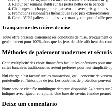
Retour par semaine établi sur les pertes nettes de la période
Challenges de chaque jour et par semaine avec prix garanties
Promotions saisonnières thématiques avec prix extraordinaires
Cercle VIP à paliers multiples avec manager de portefeuille per
Transparence des critères de mise
Toute offre présente clairement ses conditions de mise, typiquement co
généralement pour 100% alors que les jeux de table affichent des con
Méthodes de paiement modernes et sécuris
Cette multiplicité des choix financières facilite les opérations pour u
cartes bancaires traditionnelles restent préférées pour leur simplicité
Nul charge n’est facturé sur les transactions, qu’il concerne de versem
portefeuille et l’historique de jeu. Les contrôles de protection peuven
Notre service clientèle multilingue demeure disponible 24 heures sur 2
ludiques avec rigueur et rapidité. Une base de savoirs étendue perme
Deixe um comentário