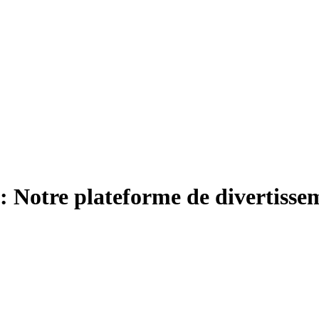
 : Notre plateforme de divertisse