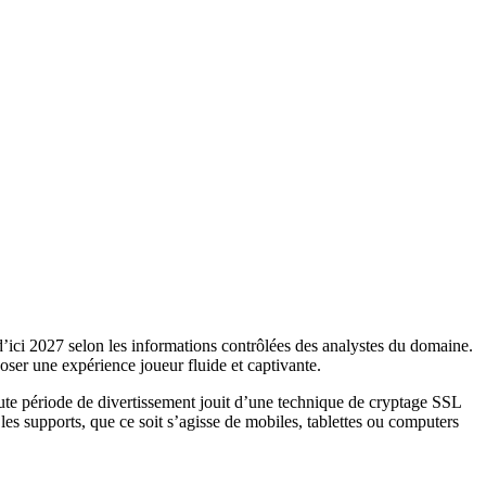
d’ici 2027 selon les informations contrôlées des analystes du domaine.
oser une expérience joueur fluide et captivante.
oute période de divertissement jouit d’une technique de cryptage SSL
es supports, que ce soit s’agisse de mobiles, tablettes ou computers