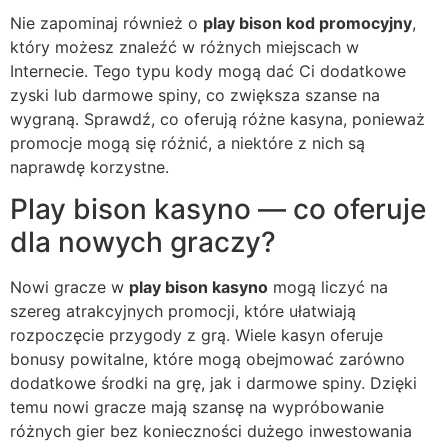
Nie zapominaj również o
play bison kod promocyjny
,
który możesz znaleźć w różnych miejscach w
Internecie. Tego typu kody mogą dać Ci dodatkowe
zyski lub darmowe spiny, co zwiększa szanse na
wygraną. Sprawdź, co oferują różne kasyna, ponieważ
promocje mogą się różnić, a niektóre z nich są
naprawdę korzystne.
Play bison kasyno — co oferuje
dla nowych graczy?
Nowi gracze w
play bison kasyno
mogą liczyć na
szereg atrakcyjnych promocji, które ułatwiają
rozpoczęcie przygody z grą. Wiele kasyn oferuje
bonusy powitalne, które mogą obejmować zarówno
dodatkowe środki na grę, jak i darmowe spiny. Dzięki
temu nowi gracze mają szansę na wypróbowanie
różnych gier bez konieczności dużego inwestowania