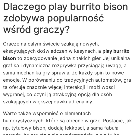
Dlaczego play burrito bison
zdobywa popularność
wśród graczy?
Gracze na całym świecie szukają nowych,
ekscytujących doświadczeń w kasynach, a
play burrito
bison
to zdecydowanie jedna z takich gier. Jej unikalna
grafika i dynamiczna rozgrywka przyciągają uwagę, a
sama mechanika gry sprawia, że każdy spin to nowe
emocje. W porównaniu do tradycyjnych automatów, gra
ta oferuje znacznie więcej interakcji i możliwości
wygranej, co czyni ją atrakcyjną opcją dla osób
szukających większej dawki adrenaliny.
Warto także wspomnieć o elementach
humorystycznych, które są obecne w grze. Postacie, jak
np. tytułowy bison, dodają lekkości, a sama fabuła
sprawia, że gra staje się przyjemnością, a nie tylko