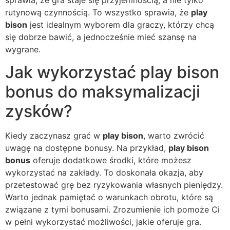
rutynową czynnością. To wszystko sprawia, że
play
bison
jest idealnym wyborem dla graczy, którzy chcą
się dobrze bawić, a jednocześnie mieć szansę na
wygrane.
Jak wykorzystać play bison
bonus do maksymalizacji
zysków?
Kiedy zaczynasz grać w
play bison
, warto zwrócić
uwagę na dostępne bonusy. Na przykład,
play bison
bonus
oferuje dodatkowe środki, które możesz
wykorzystać na zakłady. To doskonała okazja, aby
przetestować grę bez ryzykowania własnych pieniędzy.
Warto jednak pamiętać o warunkach obrotu, które są
związane z tymi bonusami. Zrozumienie ich pomoże Ci
w pełni wykorzystać możliwości, jakie oferuje gra.