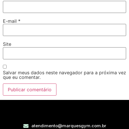
E-mail
*
Site
Salvar meus dados neste navegador para a próxima vez
que eu comentar.
atendimento@marquesgym.com.br