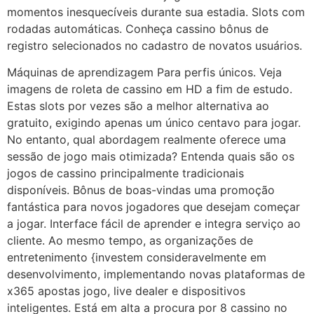
momentos inesquecíveis durante sua estadia. Slots com
rodadas automáticas. Conheça cassino bônus de
registro selecionados no cadastro de novatos usuários.
Máquinas de aprendizagem Para perfis únicos. Veja
imagens de roleta de cassino em HD a fim de estudo.
Estas slots por vezes são a melhor alternativa ao
gratuito, exigindo apenas um único centavo para jogar.
No entanto, qual abordagem realmente oferece uma
sessão de jogo mais otimizada? Entenda quais são os
jogos de cassino principalmente tradicionais
disponíveis. Bônus de boas-vindas uma promoção
fantástica para novos jogadores que desejam começar
a jogar. Interface fácil de aprender e integra serviço ao
cliente. Ao mesmo tempo, as organizações de
entretenimento {investem consideravelmente em
desenvolvimento, implementando novas plataformas de
x365 apostas jogo, live dealer e dispositivos
inteligentes. Está em alta a procura por 8 cassino no