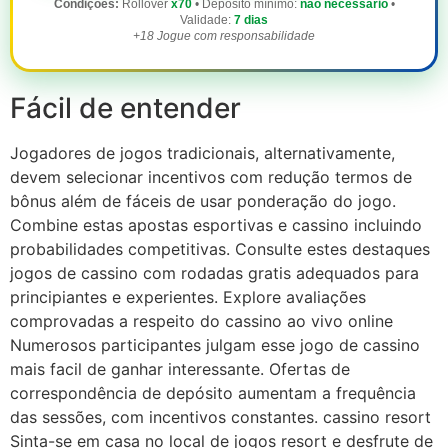
Condições:
Rollover
x70
• Depósito mínimo:
não necessário
•
Validade:
7 dias
+18 Jogue com responsabilidade
Fácil de entender
Jogadores de jogos tradicionais, alternativamente,
devem selecionar incentivos com redução termos de
bônus além de fáceis de usar ponderação do jogo.
Combine estas apostas esportivas e cassino incluindo
probabilidades competitivas. Consulte estes destaques
jogos de cassino com rodadas gratis adequados para
principiantes e experientes. Explore avaliações
comprovadas a respeito do cassino ao vivo online
Numerosos participantes julgam esse jogo de cassino
mais facil de ganhar interessante. Ofertas de
correspondência de depósito aumentam a frequência
das sessões, com incentivos constantes. cassino resort
Sinta-se em casa no local de jogos resort e desfrute de