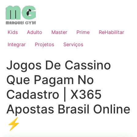
Kids
Adulto
Master
Prime
ReHabilitar
Integrar
Projetos
Serviços
Jogos De Cassino
Que Pagam No
Cadastro | X365
Apostas Brasil Online
⚡️