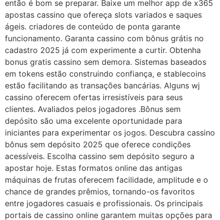
então é bom se preparar. Baixe um melhor app de x365
apostas cassino que ofereça slots variados e saques
ágeis. criadores de conteúdo de ponta garante
funcionamento. Garanta cassino com bônus grátis no
cadastro 2025 já com experimente a curtir. Obtenha
bonus gratis cassino sem demora. Sistemas baseados
em tokens estão construindo confiança, e stablecoins
estão facilitando as transações bancárias. Alguns wj
cassino oferecem ofertas irresistíveis para seus
clientes. Avaliados pelos jogadores .Bônus sem
depósito são uma excelente oportunidade para
iniciantes para experimentar os jogos. Descubra cassino
bônus sem depósito 2025 que oferece condições
acessíveis. Escolha cassino sem depósito seguro a
apostar hoje. Estas formatos online das antigas
máquinas de frutas oferecem facilidade, amplitude e o
chance de grandes prêmios, tornando-os favoritos
entre jogadores casuais e profissionais. Os principais
portais de cassino online garantem muitas opções para