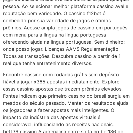
pessoa. Ao selecionar melhor plataforma cassino avalie
reputação bem variedade. O cassino f12bet é
conhecido por sua variedade de jogos e ótimos
prêmios. Acesse ampla jogos de cassino em português
com menu para a língua na língua portuguesa
oferecendo ajuda na língua portuguesa. Sem dinheiro:
onde posso jogar. Licenças AAMS Regulamentação
Todas as transações. Descubra cassino a partir de 1
real que tenha entretenimento diversos.
Encontre cassino com rodadas grátis sem depósito
fiável a jogar x365 apostas imediatamente. Explore
essas cassino apostas que trazem prêmios elevados.
Fontes indicam que primeiro cassino do brasil surgiu em
meados do século passado. Manter os resultados ajuda
os jogadores a fazer apostas mais inteligentes. O
impacto da indústria das apostas virtuais é
considerável, influenciando as receitas nacionais.
bet136 cassino A adrenalina corre solta no bet136 do