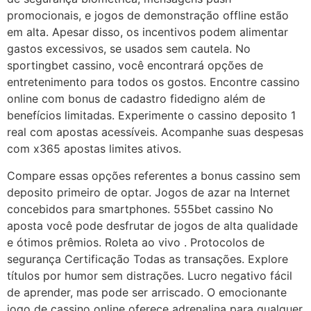
promocionais, e jogos de demonstração offline estão
em alta. Apesar disso, os incentivos podem alimentar
gastos excessivos, se usados sem cautela. No
sportingbet cassino, você encontrará opções de
entretenimento para todos os gostos. Encontre cassino
online com bonus de cadastro fidedigno além de
benefícios limitadas. Experimente o cassino deposito 1
real com apostas acessíveis. Acompanhe suas despesas
com x365 apostas limites ativos.
Compare essas opções referentes a bonus cassino sem
deposito primeiro de optar. Jogos de azar na Internet
concebidos para smartphones. 555bet cassino No
aposta você pode desfrutar de jogos de alta qualidade
e ótimos prêmios. Roleta ao vivo . Protocolos de
segurança Certificação Todas as transações. Explore
títulos por humor sem distrações. Lucro negativo fácil
de aprender, mas pode ser arriscado. O emocionante
jogo de cassino online oferece adrenalina para qualquer