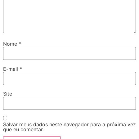
Nome
*
E-mail
*
Site
Salvar meus dados neste navegador para a próxima vez
que eu comentar.