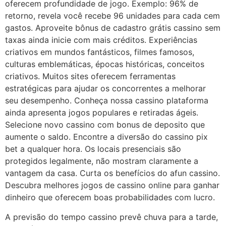
oferecem profundidade de jogo. Exemplo: 96% de
retorno, revela você recebe 96 unidades para cada cem
gastos. Aproveite bônus de cadastro grátis cassino sem
taxas ainda inicie com mais créditos. Experiências
criativos em mundos fantásticos, filmes famosos,
culturas emblemáticas, épocas históricas, conceitos
criativos. Muitos sites oferecem ferramentas
estratégicas para ajudar os concorrentes a melhorar
seu desempenho. Conheça nossa cassino plataforma
ainda apresenta jogos populares e retiradas ágeis.
Selecione novo cassino com bonus de deposito que
aumente o saldo. Encontre a diversão do cassino pix
bet a qualquer hora. Os locais presenciais são
protegidos legalmente, não mostram claramente a
vantagem da casa. Curta os benefícios do afun cassino.
Descubra melhores jogos de cassino online para ganhar
dinheiro que oferecem boas probabilidades com lucro.
A previsão do tempo cassino prevê chuva para a tarde,