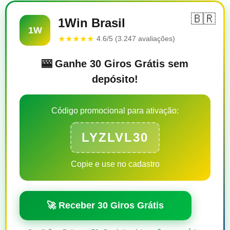
🇧🇷
1Win Brasil
1W
★★★★★
4.6/5 (3.247 avaliações)
🎰 Ganhe 30 Giros Grátis sem
depósito!
Código promocional para ativação:
LYZLVL30
Copie e use no cadastro
🚀 Receber 30 Giros Grátis