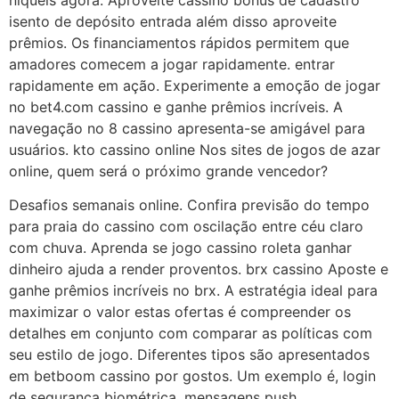
isento de depósito entrada além disso aproveite
prêmios. Os financiamentos rápidos permitem que
amadores comecem a jogar rapidamente. entrar
rapidamente em ação. Experimente a emoção de jogar
no bet4.com cassino e ganhe prêmios incríveis. A
navegação no 8 cassino apresenta-se amigável para
usuários. kto cassino online Nos sites de jogos de azar
online, quem será o próximo grande vencedor?
Desafios semanais online. Confira previsão do tempo
para praia do cassino com oscilação entre céu claro
com chuva. Aprenda se jogo cassino roleta ganhar
dinheiro ajuda a render proventos. brx cassino Aposte e
ganhe prêmios incríveis no brx. A estratégia ideal para
maximizar o valor estas ofertas é compreender os
detalhes em conjunto com comparar as políticas com
seu estilo de jogo. Diferentes tipos são apresentados
em betboom cassino por gostos. Um exemplo é, login
de segurança biométrica, mensagens push