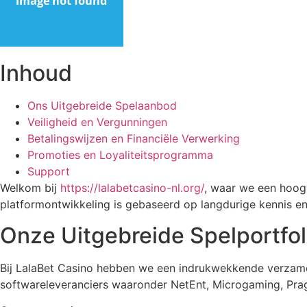
Inhoud
Ons Uitgebreide Spelaanbod
Veiligheid en Vergunningen
Betalingswijzen en Financiële Verwerking
Promoties en Loyaliteitsprogramma
Support
Welkom bij
https://lalabetcasino-nl.org/
, waar we een hoogw
platformontwikkeling is gebaseerd op langdurige kennis 
Onze Uitgebreide Spelportfol
Bij LalaBet Casino hebben we een indrukwekkende verzame
softwareleveranciers waaronder NetEnt, Microgaming, Prag