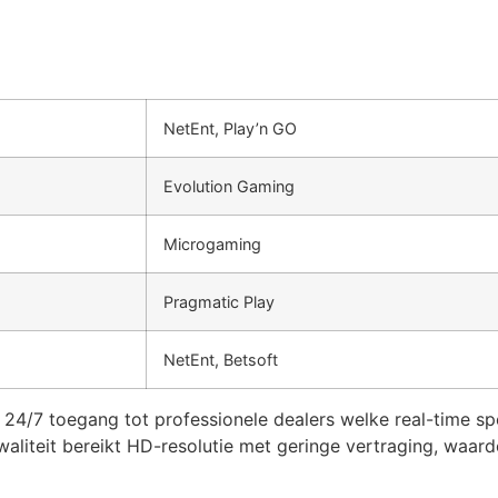
NetEnt, Play’n GO
Evolution Gaming
Microgaming
Pragmatic Play
NetEnt, Betsoft
 24/7 toegang tot professionele dealers welke real-time spel
liteit bereikt HD-resolutie met geringe vertraging, waard