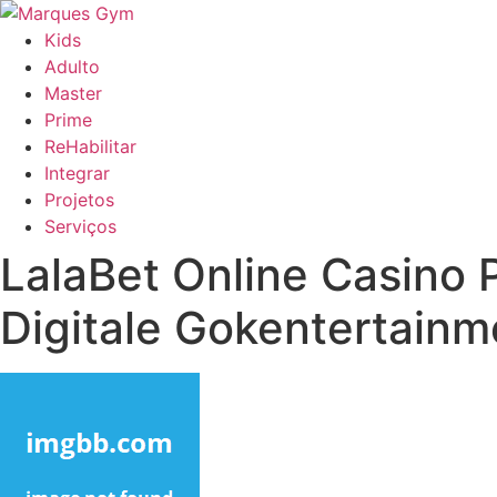
Kids
Adulto
Master
Prime
ReHabilitar
Integrar
Projetos
Serviços
LalaBet Online Casino 
Digitale Gokentertainm