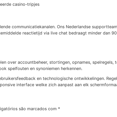
eerde casino-tripjes
illende communicatiekanalen. Ons Nederlandse supportteam i
middelde reactietijd via live chat bedraagt minder dan 90 
len over accountbeheer, stortingen, opnames, spelregels, 
ook spelfouten en synoniemen herkennen.
ebruikersfeedback en technologische ontwikkelingen. Regel
sponsive interface welke zich aanpast aan elk schermforma
igatórios são marcados com
*