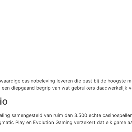
aardige casinobeleving leveren die past bij de hoogste ma
en een diepgaand begrip van wat gebruikers daadwerkelijk
io
ling samengesteld van ruim dan 3.500 echte casinospelle
matic Play en Evolution Gaming verzekert dat elk game aa