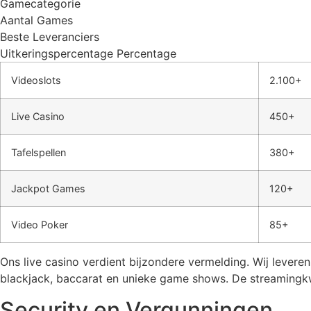
Gamecategorie
Aantal Games
Beste Leveranciers
Uitkeringspercentage Percentage
Videoslots
2.100+
Live Casino
450+
Tafelspellen
380+
Jackpot Games
120+
Video Poker
85+
Ons live casino verdient bijzondere vermelding. Wij leveren
blackjack, baccarat en unieke game shows. De streamingkwa
Security en Vergunningen