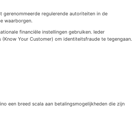
st gerenommeerde regulerende autoriteiten in de
 te waarborgen.
ionale financiële instellingen gebruiken. Ieder
 (Know Your Customer) om identiteitsfraude te tegengaan.
sino een breed scala aan betalingsmogelijkheden die zijn