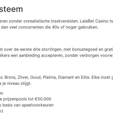
ysteem
ren zonder onrealistische inzetvereisten. LalaBet Casino 
is dan veel concurrenten die 40x of hoger gebruiken.
over de eerste drie stortingen, met bonustegoed en grati
ers een aanbieding accepteren, zonder verborgen voorwaar
: Brons, Zilver, Goud, Platina, Diamant en Elite. Elke inze
je niveau stijgt.
au
e prijzenpools tot €50.000
p basis van speelvoorkeuren
r)