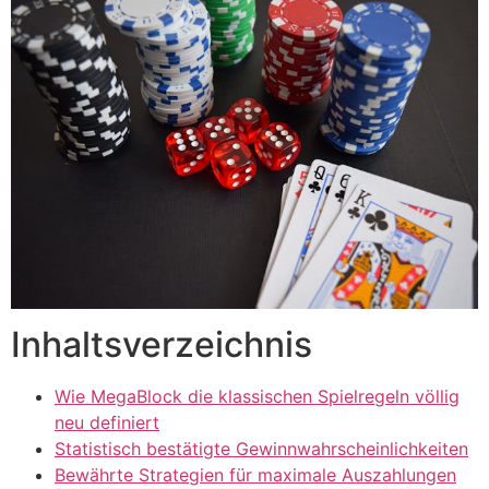
Inhaltsverzeichnis
Wie MegaBlock die klassischen Spielregeln völlig
neu definiert
Statistisch bestätigte Gewinnwahrscheinlichkeiten
Bewährte Strategien für maximale Auszahlungen