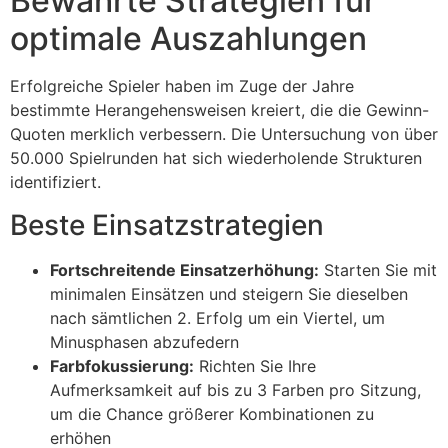
Bewährte Strategien für
optimale Auszahlungen
Erfolgreiche Spieler haben im Zuge der Jahre
bestimmte Herangehensweisen kreiert, die die Gewinn-
Quoten merklich verbessern. Die Untersuchung von über
50.000 Spielrunden hat sich wiederholende Strukturen
identifiziert.
Beste Einsatzstrategien
Fortschreitende Einsatzerhöhung:
Starten Sie mit
minimalen Einsätzen und steigern Sie dieselben
nach sämtlichen 2. Erfolg um ein Viertel, um
Minusphasen abzufedern
Farbfokussierung:
Richten Sie Ihre
Aufmerksamkeit auf bis zu 3 Farben pro Sitzung,
um die Chance größerer Kombinationen zu
erhöhen