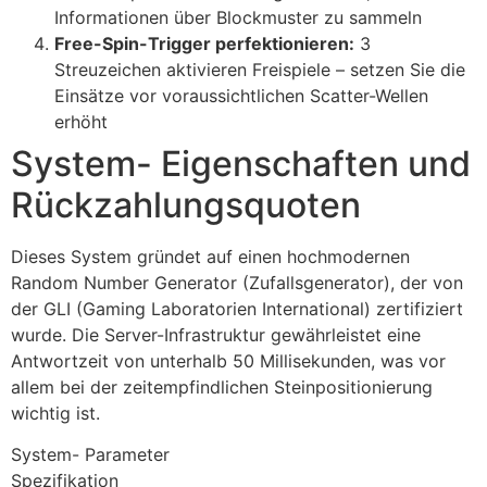
Informationen über Blockmuster zu sammeln
Free-Spin-Trigger perfektionieren:
3
Streuzeichen aktivieren Freispiele – setzen Sie die
Einsätze vor voraussichtlichen Scatter-Wellen
erhöht
System- Eigenschaften und
Rückzahlungsquoten
Dieses System gründet auf einen hochmodernen
Random Number Generator (Zufallsgenerator), der von
der GLI (Gaming Laboratorien International) zertifiziert
wurde. Die Server-Infrastruktur gewährleistet eine
Antwortzeit von unterhalb 50 Millisekunden, was vor
allem bei der zeitempfindlichen Steinpositionierung
wichtig ist.
System- Parameter
Spezifikation