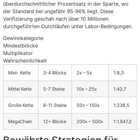
überdurchschnittlicher Prozentsatz in der Sparte, wo
der Standard bei ungefähr 95-96% liegt. Diese
Verifizierung geschah nach über 10 Millionen
durchgeführten Durchläufen unter Labor-Bedingungen.
Gewinnkategorie
Mindestblöcke
Multiplikator
Wahrscheinlichkeit
Mini- Kette
3-4 Blöcke
2x – 5x
1:8,3
Mittel Kette
5-7 Steine
10x – 25x
1:42,7
Große Kette
8-11 Steine
50x – 150x
1:238,5
MegaChain
12+ Blöcke
200x – 500x
1:1.847,2