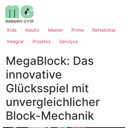
Kids
Adulto
Master
Prime
ReHabilitar
Integrar
Projetos
Serviços
MegaBlock: Das
innovative
Glücksspiel mit
unvergleichlicher
Block-Mechanik