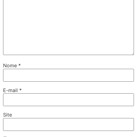
Nome
*
E-mail
*
Site