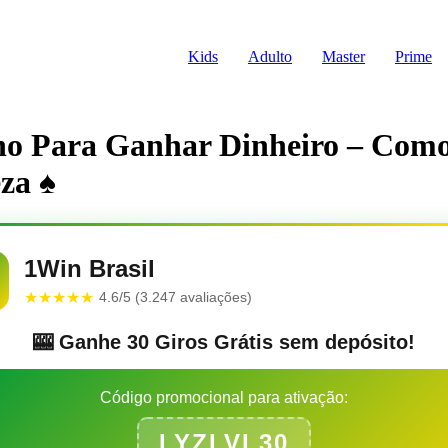
Kids
Adulto
Master
Prime
no Para Ganhar Dinheiro – Como
za ♠️
1Win Brasil
★★★★★
4.6/5 (3.247 avaliações)
🎰 Ganhe 30 Giros Grátis sem depósito!
Código promocional para ativação:
LYZLVL30