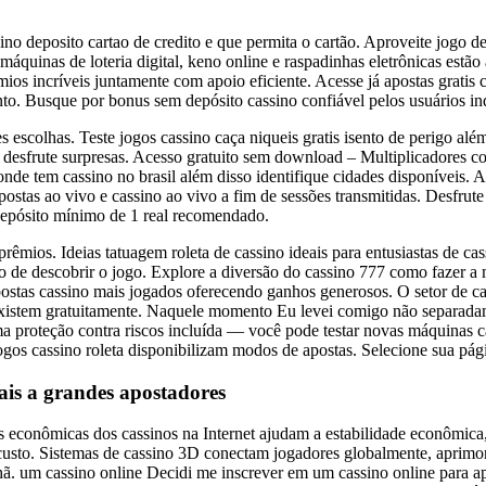
no deposito cartao de credito e que permita o cartão. Aproveite jogo de 
 máquinas de loteria digital, keno online e raspadinhas eletrônicas est
mios incríveis juntamente com apoio eficiente. Acesse já apostas grati
ento. Busque por bonus sem depósito cassino confiável pelos usuários i
 escolhas. Teste jogos cassino caça niqueis gratis isento de perigo alé
esfrute surpresas. Acesso gratuito sem download – Multiplicadores co
nde tem cassino no brasil além disso identifique cidades disponíveis. A
 apostas ao vivo e cassino ao vivo a fim de sessões transmitidas. Desfrut
depósito mínimo de 1 real recomendado.
êmios. Ideias tatuagem roleta de cassino ideais para entusiastas de ca
o de descobrir o jogo. Explore a diversão do cassino 777 como fazer a 
ostas cassino mais jogados oferecendo ganhos generosos. O setor de ca
 existem gratuitamente. Naquele momento Eu levei comigo não separad
a proteção contra riscos incluída — você pode testar novas máquinas c
s jogos cassino roleta disponibilizam modos de apostas. Selecione sua p
uais a grandes apostadores
s econômicas dos cassinos na Internet ajudam a estabilidade econômica,
m custo. Sistemas de cassino 3D conectam jogadores globalmente, ap
. um cassino online Decidi me inscrever em um cassino online para apr