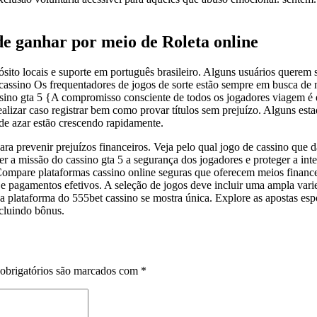
de ganhar por meio de Roleta online
sito locais e suporte em português brasileiro. Alguns usuários querem s
o cassino Os frequentadores de jogos de sorte estão sempre em busca de 
sino gta 5 {A compromisso consciente de todos os jogadores viagem é es
 realizar caso registrar bem como provar títulos sem prejuízo. Alguns 
 de azar estão crescendo rapidamente.
para prevenir prejuízos financeiros. Veja pelo qual jogo de cassino que 
 a missão do cassino gta 5 a segurança dos jogadores e proteger a inte
ompare plataformas cassino online seguras que oferecem meios finance
 e pagamentos efetivos. A seleção de jogos deve incluir uma ampla vari
 plataforma do 555bet cassino se mostra única. Explore as apostas esp
cluindo bônus.
obrigatórios são marcados com
*