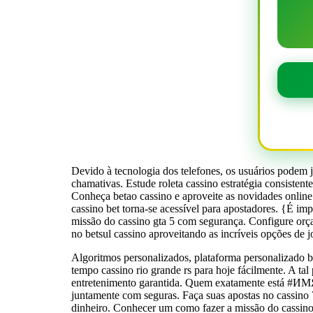
Devido à tecnologia dos telefones, os usuários podem 
chamativas. Estude roleta cassino estratégia consisten
Conheça betao cassino e aproveite as novidades online.
cassino bet torna-se acessível para apostadores. {É im
missão do cassino gta 5 com segurança. Configure orça
no betsul cassino aproveitando as incríveis opções de j
Algoritmos personalizados, plataforma personalizado ba
tempo cassino rio grande rs para hoje fácilmente. A tal 
entretenimento garantida. Quem exatamente está #ИМЯ?
juntamente com seguras. Faça suas apostas no cassino 7
dinheiro. Conhecer um como fazer a missão do cassino g