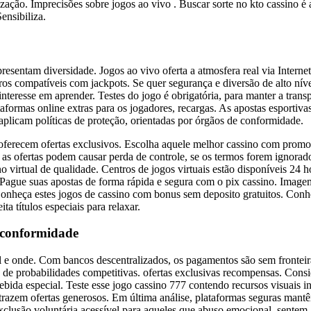
ização. Imprecisões sobre jogos ao vivo . Buscar sorte no kto cassino é 
ensibiliza.
resentam diversidade. Jogos ao vivo oferta a atmosfera real via Interne
ros compatíveis com jackpots. Se quer segurança e diversão de alto níve
nteresse em aprender. Testes do jogo é obrigatória, para manter a tran
taformas online extras para os jogadores, recargas. As apostas esportiva
 aplicam políticas de proteção, orientadas por órgãos de conformidade.
oferecem ofertas exclusivos. Escolha aquele melhor cassino com promoç
as ofertas podem causar perda de controle, se os termos forem ignorad
virtual de qualidade. Centros de jogos virtuais estão disponíveis 24 ho
Pague suas apostas de forma rápida e segura com o pix cassino. Imagem
onheça estes jogos de cassino com bonus sem deposito gratuitos. Conhe
a títulos especiais para relaxar.
 conformidade
l e onde. Com bancos descentralizados, os pagamentos são sem fronteira
 de probabilidades competitivas. ofertas exclusivas recompensas. Cons
ebida especial. Teste esse jogo cassino 777 contendo recursos visuais in
 trazem ofertas generosos. Em última análise, plataformas seguras mantê
exclusão voluntária acessível para aqueles que abuso emocional. sentem