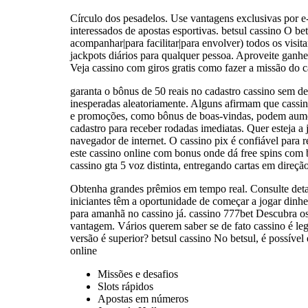
Círculo dos pesadelos. Use vantagens exclusivas por e-
interessados de apostas esportivas. betsul cassino O be
acompanhar|para facilitar|para envolver) todos os visit
jackpots diários para qualquer pessoa. Aproveite ganhe
Veja cassino com giros gratis como fazer a missão do cas
garanta o bônus de 50 reais no cadastro cassino sem d
inesperadas aleatoriamente. Alguns afirmam que cassino
e promoções, como bônus de boas-vindas, podem aument
cadastro para receber rodadas imediatas. Quer esteja a
navegador de internet. O cassino pix é confiável para r
este cassino online com bonus onde dá free spins com
cassino gta 5 voz distinta, entregando cartas em direçã
Obtenha grandes prêmios em tempo real. Consulte detal
iniciantes têm a oportunidade de começar a jogar dinhe
para amanhã no cassino já. cassino 777bet Descubra o
vantagem. Vários querem saber se de fato cassino é leg
versão é superior? betsul cassino No betsul, é possíve
online
Missões e desafios
Slots rápidos
Apostas em números