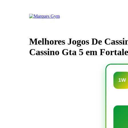
Melhores Jogos De Cassi
Cassino Gta 5 em Fortale
1W