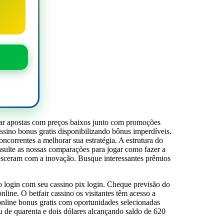
essar apostas com preços baixos junto com promoções
ssino bonus gratis disponibilizando bônus imperdíveis.
ncorrentes a melhorar sua estratégia. A estrutura do
onsulte as nossas comparações para jogar como fazer a
resceram com a inovação. Busque interessantes prêmios
 o login com seu cassino pix login. Cheque previsão do
nline. O betfair cassino os visitantes têm acesso a
nline bonus gratis com oportunidades selecionadas
u de quarenta e dois dólares alcançando saldo de 620