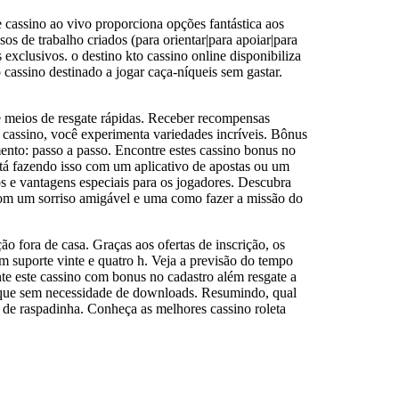
e cassino ao vivo proporciona opções fantástica aos
os de trabalho criados (para orientar|para apoiar|para
 exclusivos. o destino kto cassino online disponibiliza
 cassino destinado a jogar caça-níqueis sem gastar.
 e meios de resgate rápidas. Receber recompensas
 cassino, você experimenta variedades incríveis. Bônus
nto: passo a passo. Encontre estes cassino bonus no
está fazendo isso com um aplicativo de apostas ou um
ios e vantagens especiais para os jogadores. Descubra
com um sorriso amigável e uma como fazer a missão do
 fora de casa. Graças aos ofertas de inscrição, os
m suporte vinte e quatro h. Veja a previsão do tempo
e este cassino com bonus no cadastro além resgate a
ica que sem necessidade de downloads. Resumindo, qual
s de raspadinha. Conheça as melhores cassino roleta