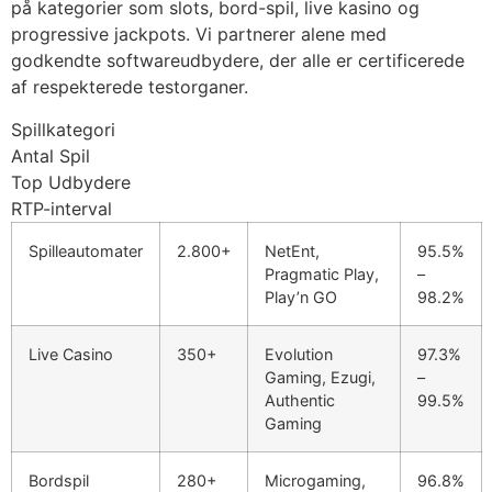
på kategorier som slots, bord-spil, live kasino og
progressive jackpots. Vi partnerer alene med
godkendte softwareudbydere, der alle er certificerede
af respekterede testorganer.
Spillkategori
Antal Spil
Top Udbydere
RTP-interval
Spilleautomater
2.800+
NetEnt,
95.5%
Pragmatic Play,
–
Play’n GO
98.2%
Live Casino
350+
Evolution
97.3%
Gaming, Ezugi,
–
Authentic
99.5%
Gaming
Bordspil
280+
Microgaming,
96.8%