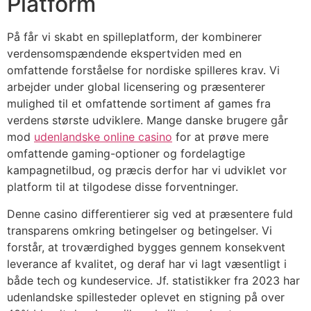
Platform
På får vi skabt en spilleplatform, der kombinerer
verdensomspændende ekspertviden med en
omfattende forståelse for nordiske spilleres krav. Vi
arbejder under global licensering og præsenterer
mulighed til et omfattende sortiment af games fra
verdens største udviklere. Mange danske brugere går
mod
udenlandske online casino
for at prøve mere
omfattende gaming-optioner og fordelagtige
kampagnetilbud, og præcis derfor har vi udviklet vor
platform til at tilgodese disse forventninger.
Denne casino differentierer sig ved at præsentere fuld
transparens omkring betingelser og betingelser. Vi
forstår, at troværdighed bygges gennem konsekvent
leverance af kvalitet, og deraf har vi lagt væsentligt i
både tech og kundeservice. Jf. statistikker fra 2023 har
udenlandske spillesteder oplevet en stigning på over