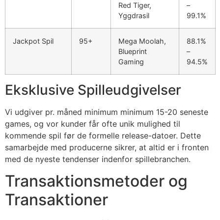
Red Tiger,
–
Yggdrasil
99.1%
Jackpot Spil
95+
Mega Moolah,
88.1%
Blueprint
–
Gaming
94.5%
Eksklusive Spilleudgivelser
Vi udgiver pr. måned minimum minimum 15-20 seneste
games, og vor kunder får ofte unik mulighed til
kommende spil før de formelle release-datoer. Dette
samarbejde med producerne sikrer, at altid er i fronten
med de nyeste tendenser indenfor spillebranchen.
Transaktionsmetoder og
Transaktioner