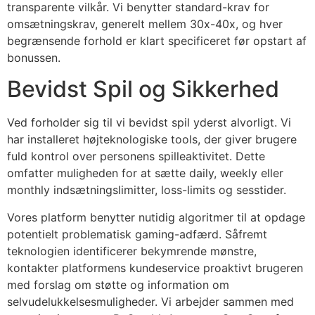
transparente vilkår. Vi benytter standard-krav for
omsætningskrav, generelt mellem 30x-40x, og hver
begrænsende forhold er klart specificeret før opstart af
bonussen.
Bevidst Spil og Sikkerhed
Ved forholder sig til vi bevidst spil yderst alvorligt. Vi
har installeret højteknologiske tools, der giver brugere
fuld kontrol over personens spilleaktivitet. Dette
omfatter muligheden for at sætte daily, weekly eller
monthly indsætningslimitter, loss-limits og sesstider.
Vores platform benytter nutidig algoritmer til at opdage
potentielt problematisk gaming-adfærd. Såfremt
teknologien identificerer bekymrende mønstre,
kontakter platformens kundeservice proaktivt brugeren
med forslag om støtte og information om
selvudelukkelsesmuligheder. Vi arbejder sammen med