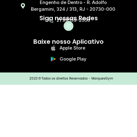
Engenho de Dentro - R. Adolfo
Bergamini, 324 / 313, RJ - 20730-000
Siga nossas Redes
21 98539-2556
Baixe nosso Aplicativo
Apple Store
Google Play
2023 © Todos os direitos Reservados - MarquesGym