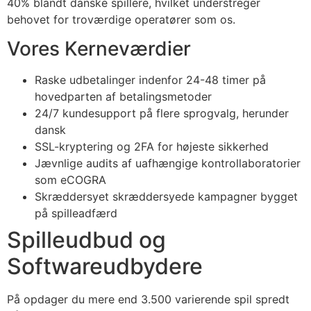
40% blandt danske spillere, hvilket understreger
behovet for troværdige operatører som os.
Vores Kerneværdier
Raske udbetalinger indenfor 24-48 timer på
hovedparten af betalingsmetoder
24/7 kundesupport på flere sprogvalg, herunder
dansk
SSL-kryptering og 2FA for højeste sikkerhed
Jævnlige audits af uafhængige kontrollaboratorier
som eCOGRA
Skræddersyet skræddersyede kampagner bygget
på spilleadfærd
Spilleudbud og
Softwareudbydere
På opdager du mere end 3.500 varierende spil spredt