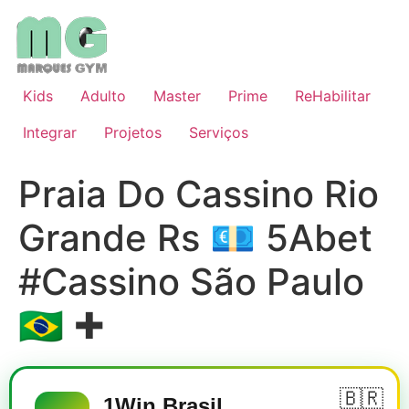
Kids
Adulto
Master
Prime
ReHabilitar
Integrar
Projetos
Serviços
Praia Do Cassino Rio
Grande Rs 💶 5Abet
#Cassino São Paulo
🇧🇷 ✚
🇧🇷
1Win Brasil