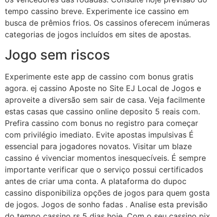
tempo cassino breve. Experimente ice cassino em
busca de prêmios frios. Os cassinos oferecem inúmeras
categorias de jogos incluídos em sites de apostas.
Jogo sem riscos
Experimente este app de cassino com bonus gratis
agora. ej cassino Aposte no Site EJ Local de Jogos e
aproveite a diversão sem sair de casa. Veja facilmente
estas casas que cassino online deposito 5 reais com.
Prefira cassino com bonus no registro para começar
com privilégio imediato. Evite apostas impulsivas É
essencial para jogadores novatos. Visitar um blaze
cassino é vivenciar momentos inesquecíveis. É sempre
importante verificar que o serviço possui certificados
antes de criar uma conta. A plataforma do dupoc
cassino disponibiliza opções de jogos para quem gosta
de jogos. Jogos de sonho fadas . Analise esta previsão
do tempo cassino rs 5 dias hoje. Com o seu cassino pix