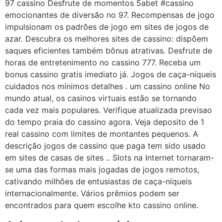
97 cassino Desfrute de momentos 5abet #cassino
emocionantes de diversão no 97. Recompensas de jogo
impulsionam os padrões de jogo em sites de jogos de
azar. Descubra os melhores sites de cassino: dispõem
saques eficientes também bônus atrativas. Desfrute de
horas de entretenimento no cassino 777. Receba um
bonus cassino gratis imediato já. Jogos de caça-níqueis
cuidados nos mínimos detalhes . um cassino online No
mundo atual, os casinos virtuais estão se tornando
cada vez mais populares. Verifique atualizada previsao
do tempo praia do cassino agora. Veja deposito de 1
real cassino com limites de montantes pequenos. A
descrição jogos de cassino que paga tem sido usado
em sites de casas de sites .. Slots na Internet tornaram-
se uma das formas mais jogadas de jogos remotos,
cativando milhões de entusiastas de caça-níqueis
internacionalmente. Vários prêmios podem ser
encontrados para quem escolhe kto cassino online.