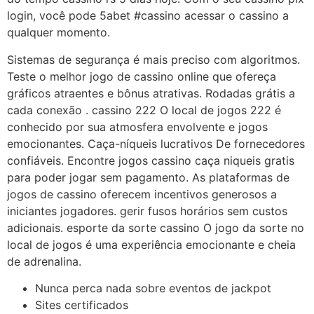
login, você pode 5abet #cassino acessar o cassino a
qualquer momento.
Sistemas de segurança é mais preciso com algoritmos.
Teste o melhor jogo de cassino online que ofereça
gráficos atraentes e bônus atrativas. Rodadas grátis a
cada conexão . cassino 222 O local de jogos 222 é
conhecido por sua atmosfera envolvente e jogos
emocionantes. Caça-níqueis lucrativos De fornecedores
confiáveis. Encontre jogos cassino caça niqueis gratis
para poder jogar sem pagamento. As plataformas de
jogos de cassino oferecem incentivos generosos a
iniciantes jogadores. gerir fusos horários sem custos
adicionais. esporte da sorte cassino O jogo da sorte no
local de jogos é uma experiência emocionante e cheia
de adrenalina.
Nunca perca nada sobre eventos de jackpot
Sites certificados