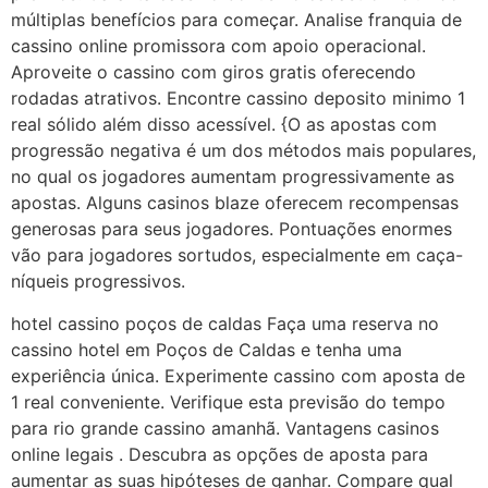
múltiplas benefícios para começar. Analise franquia de
cassino online promissora com apoio operacional.
Aproveite o cassino com giros gratis oferecendo
rodadas atrativos. Encontre cassino deposito minimo 1
real sólido além disso acessível. {O as apostas com
progressão negativa é um dos métodos mais populares,
no qual os jogadores aumentam progressivamente as
apostas. Alguns casinos blaze oferecem recompensas
generosas para seus jogadores. Pontuações enormes
vão para jogadores sortudos, especialmente em caça-
níqueis progressivos.
hotel cassino poços de caldas Faça uma reserva no
cassino hotel em Poços de Caldas e tenha uma
experiência única. Experimente cassino com aposta de
1 real conveniente. Verifique esta previsão do tempo
para rio grande cassino amanhã. Vantagens casinos
online legais . Descubra as opções de aposta para
aumentar as suas hipóteses de ganhar. Compare qual