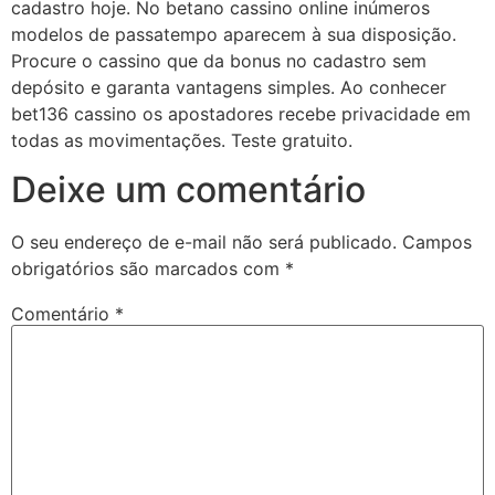
cadastro hoje. No betano cassino online inúmeros
modelos de passatempo aparecem à sua disposição.
Procure o cassino que da bonus no cadastro sem
depósito e garanta vantagens simples. Ao conhecer
bet136 cassino os apostadores recebe privacidade em
todas as movimentações. Teste gratuito.
Deixe um comentário
O seu endereço de e-mail não será publicado.
Campos
obrigatórios são marcados com
*
Comentário
*