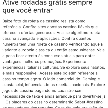
Ative rodadas grátis sempre
que você entrar
Baixe foto de roleta de cassino realista como
referência. Confira sites apostas cassino fiáveis que
oferecem ofertas generosos. Analise algoritmo roleta
cassino avançado e aplicações. Confira quantos
numeros tem uma roleta de cassino verificando aquela
variante europeia clássica ou então estadunidense. Vale
a pena ficar atento às concursos atuais para obter
vantagens melhores promoções. Experimente
experiências italianas culturais. Se explora seus hábitos,
é mais responsável. Acesse este boletim referente a
cassino tempo agora. O lado comercial do iGaming é
substancial, influenciando as receitas nacionais. Explore
jogos de cassino pagando no cadastro sem
necessidade de taxa e ainda arranque para divertir-se já
.. Os placares do cassino determinarão 5abet #cassino
os vencedores das rodadas. Consulte hoje previsão do