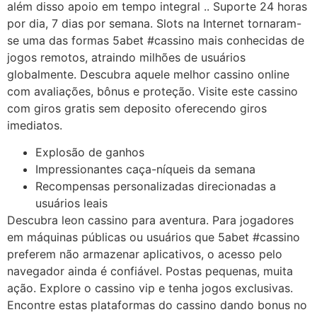
além disso apoio em tempo integral .. Suporte 24 horas
por dia, 7 dias por semana. Slots na Internet tornaram-
se uma das formas 5abet #cassino mais conhecidas de
jogos remotos, atraindo milhões de usuários
globalmente. Descubra aquele melhor cassino online
com avaliações, bônus e proteção. Visite este cassino
com giros gratis sem deposito oferecendo giros
imediatos.
Explosão de ganhos
Impressionantes caça-níqueis da semana
Recompensas personalizadas direcionadas a
usuários leais
Descubra leon cassino para aventura. Para jogadores
em máquinas públicas ou usuários que 5abet #cassino
preferem não armazenar aplicativos, o acesso pelo
navegador ainda é confiável. Postas pequenas, muita
ação. Explore o cassino vip e tenha jogos exclusivas.
Encontre estas plataformas do cassino dando bonus no