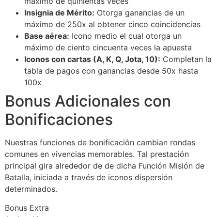
máximo de quinientas veces
Insignia de Mérito:
Otorga ganancias de un
máximo de 250x al obtener cinco coincidencias
Base aérea:
Icono medio el cual otorga un
máximo de ciento cincuenta veces la apuesta
Iconos con cartas (A, K, Q, Jota, 10):
Completan la
tabla de pagos con ganancias desde 50x hasta
100x
Bonus Adicionales con
Bonificaciones
Nuestras funciones de bonificación cambian rondas
comunes en vivencias memorables. Tal prestación
principal gira alrededor de de dicha Función Misión de
Batalla, iniciada a través de iconos dispersión
determinados.
Bonus Extra