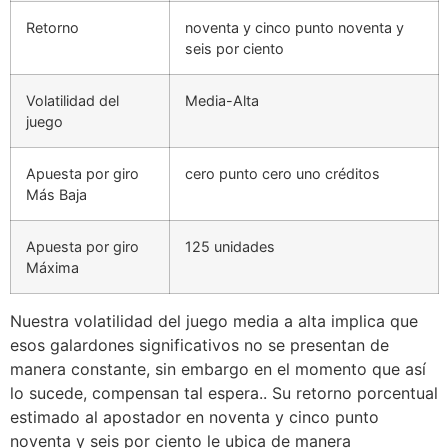
Retorno
noventa y cinco punto noventa y
seis por ciento
Volatilidad del
Media-Alta
juego
Apuesta por giro
cero punto cero uno créditos
Más Baja
Apuesta por giro
125 unidades
Máxima
Nuestra volatilidad del juego media a alta implica que
esos galardones significativos no se presentan de
manera constante, sin embargo en el momento que así
lo sucede, compensan tal espera.. Su retorno porcentual
estimado al apostador en noventa y cinco punto
noventa y seis por ciento le ubica de manera