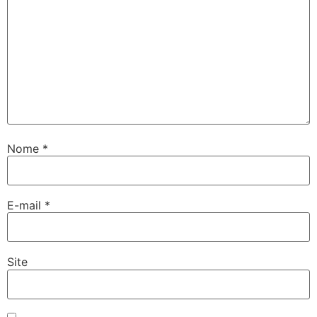
Nome
*
E-mail
*
Site