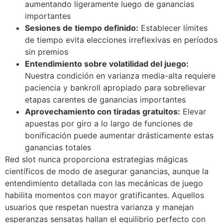
aumentando ligeramente luego de ganancias
importantes
Sesiones de tiempo definido:
Establecer límites
de tiempo evita elecciones irreflexivas en períodos
sin premios
Entendimiento sobre volatilidad del juego:
Nuestra condición en varianza media-alta requiere
paciencia y bankroll apropiado para sobrellevar
etapas carentes de ganancias importantes
Aprovechamiento con tiradas gratuitos:
Elevar
apuestas por giro a lo largo de funciones de
bonificación puede aumentar drásticamente estas
ganancias totales
Red slot nunca proporciona estrategias mágicas
científicos de modo de asegurar ganancias, aunque la
entendimiento detallada con las mecánicas de juego
habilita momentos con mayor gratificantes. Aquellos
usuarios que respetan nuestra varianza y manejan
esperanzas sensatas hallan el equilibrio perfecto con