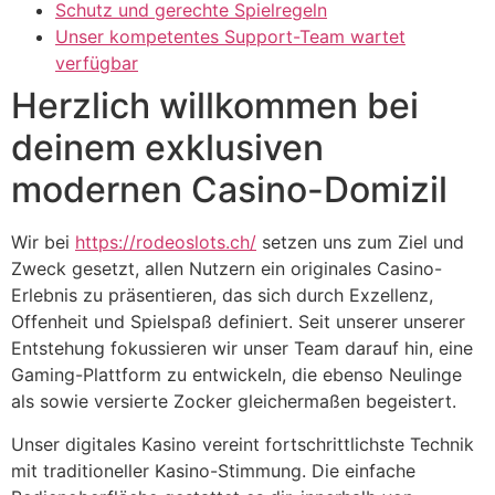
Schutz und gerechte Spielregeln
Unser kompetentes Support-Team wartet
verfügbar
Herzlich willkommen bei
deinem exklusiven
modernen Casino-Domizil
Wir bei
https://rodeoslots.ch/
setzen uns zum Ziel und
Zweck gesetzt, allen Nutzern ein originales Casino-
Erlebnis zu präsentieren, das sich durch Exzellenz,
Offenheit und Spielspaß definiert. Seit unserer unserer
Entstehung fokussieren wir unser Team darauf hin, eine
Gaming-Plattform zu entwickeln, die ebenso Neulinge
als sowie versierte Zocker gleichermaßen begeistert.
Unser digitales Kasino vereint fortschrittlichste Technik
mit traditioneller Kasino-Stimmung. Die einfache