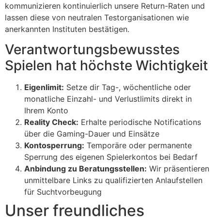
kommunizieren kontinuierlich unsere Return-Raten und
lassen diese von neutralen Testorganisationen wie
anerkannten Instituten bestätigen.
Verantwortungsbewusstes
Spielen hat höchste Wichtigkeit
Eigenlimit:
Setze dir Tag-, wöchentliche oder
monatliche Einzahl- und Verlustlimits direkt in
Ihrem Konto
Reality Check:
Erhalte periodische Notifications
über die Gaming-Dauer und Einsätze
Kontosperrung:
Temporäre oder permanente
Sperrung des eigenen Spielerkontos bei Bedarf
Anbindung zu Beratungsstellen:
Wir präsentieren
unmittelbare Links zu qualifizierten Anlaufstellen
für Suchtvorbeugung
Unser freundliches