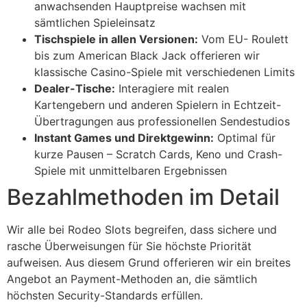
anwachsenden Hauptpreise wachsen mit
sämtlichen Spieleinsatz
Tischspiele in allen Versionen:
Vom EU- Roulett
bis zum American Black Jack offerieren wir
klassische Casino-Spiele mit verschiedenen Limits
Dealer-Tische:
Interagiere mit realen
Kartengebern und anderen Spielern in Echtzeit-
Übertragungen aus professionellen Sendestudios
Instant Games und Direktgewinn:
Optimal für
kurze Pausen – Scratch Cards, Keno und Crash-
Spiele mit unmittelbaren Ergebnissen
Bezahlmethoden im Detail
Wir alle bei Rodeo Slots begreifen, dass sichere und
rasche Überweisungen für Sie höchste Priorität
aufweisen. Aus diesem Grund offerieren wir ein breites
Angebot an Payment-Methoden an, die sämtlich
höchsten Security-Standards erfüllen.