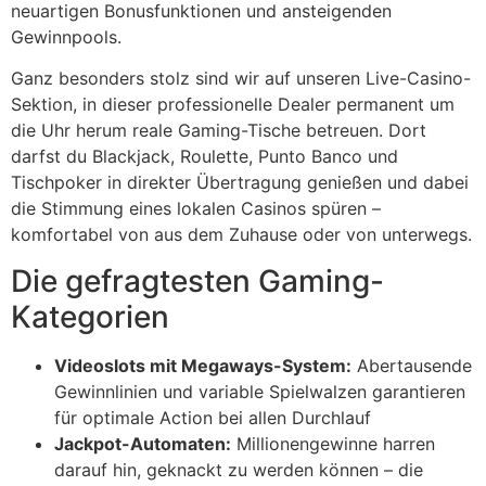
neuartigen Bonusfunktionen und ansteigenden
Gewinnpools.
Ganz besonders stolz sind wir auf unseren Live-Casino-
Sektion, in dieser professionelle Dealer permanent um
die Uhr herum reale Gaming-Tische betreuen. Dort
darfst du Blackjack, Roulette, Punto Banco und
Tischpoker in direkter Übertragung genießen und dabei
die Stimmung eines lokalen Casinos spüren –
komfortabel von aus dem Zuhause oder von unterwegs.
Die gefragtesten Gaming-
Kategorien
Videoslots mit Megaways-System:
Abertausende
Gewinnlinien und variable Spielwalzen garantieren
für optimale Action bei allen Durchlauf
Jackpot-Automaten:
Millionengewinne harren
darauf hin, geknackt zu werden können – die