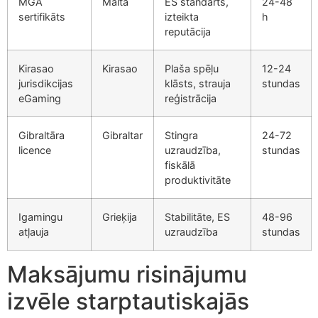
MGA
Malta
ES standarts,
24-48
sertifikāts
izteikta
h
reputācija
Kirasao
Kirasao
Plaša spēļu
12-24
jurisdikcijas
klāsts, strauja
stundas
eGaming
reģistrācija
Gibraltāra
Gibraltar
Stingra
24-72
licence
uzraudzība,
stundas
fiskālā
produktivitāte
Igamingu
Grieķija
Stabilitāte, ES
48-96
atļauja
uzraudzība
stundas
Maksājumu risinājumu
izvēle starptautiskajās