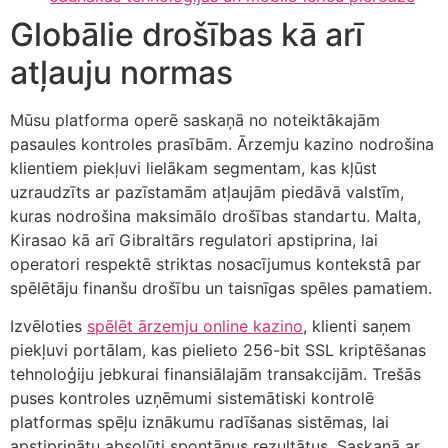
Globālie drošības kā arī
atļauju normas
Mūsu platforma operē saskaņā no noteiktākajām
pasaules kontroles prasībām. Ārzemju kazino nodrošina
klientiem piekļuvi lielākam segmentam, kas kļūst
uzraudzīts ar pazīstamām atļaujām piedāvā valstīm,
kuras nodrošina maksimālo drošības standartu. Malta,
Kirasao kā arī Gibraltārs regulatori apstiprina, lai
operatori respektē striktas nosacījumus kontekstā par
spēlētāju finanšu drošību un taisnīgas spēles pamatiem.
Izvēloties
spēlēt ārzemju online kazino
, klienti saņem
piekļuvi portālam, kas pielieto 256-bit SSL kriptēšanas
tehnoloģiju jebkurai finansiālajām transakcijām. Trešās
puses kontroles uzņēmumi sistemātiski kontrolē
platformas spēļu iznākumu radīšanas sistēmas, lai
apstiprinātu absolūti spontānus rezultātus. Saskaņā ar