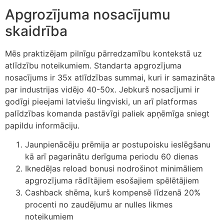
Apgrozījuma nosacījumu
skaidrība
Mēs praktizējam pilnīgu pārredzamību kontekstā uz
atlīdzību noteikumiem. Standarta apgrozījuma
nosacījums ir 35x atlīdzības summai, kuri ir samazināta
par industrijas vidējo 40-50x. Jebkurš nosacījumi ir
godīgi pieejami latviešu lingviski, un arī platformas
palīdzības komanda pastāvīgi paliek apņēmīga sniegt
papildu informāciju.
Jaunpienācēju prēmija ar postupoisku ieslēgšanu
kā arī pagarinātu derīguma periodu 60 dienas
Iknedēļas reload bonusi nodrošinot minimāliem
apgrozījuma rādītājiem esošajiem spēlētājiem
Cashback shēma, kurš kompensē līdzenā 20%
procenti no zaudējumu ar nulles likmes
noteikumiem