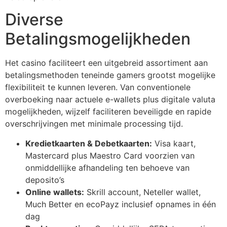
Diverse
Betalingsmogelijkheden
Het casino faciliteert een uitgebreid assortiment aan
betalingsmethoden teneinde gamers grootst mogelijke
flexibiliteit te kunnen leveren. Van conventionele
overboeking naar actuele e-wallets plus digitale valuta
mogelijkheden, wijzelf faciliteren beveiligde en rapide
overschrijvingen met minimale processing tijd.
Kredietkaarten & Debetkaarten:
Visa kaart,
Mastercard plus Maestro Card voorzien van
onmiddellijke afhandeling ten behoeve van
deposito’s
Online wallets:
Skrill account, Neteller wallet,
Much Better en ecoPayz inclusief opnames in één
dag