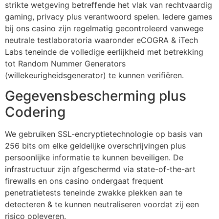
strikte wetgeving betreffende het vlak van rechtvaardig
gaming, privacy plus verantwoord spelen. Iedere games
bij ons casino zijn regelmatig gecontroleerd vanwege
neutrale testlaboratoria waaronder eCOGRA & iTech
Labs teneinde de volledige eerlijkheid met betrekking
tot Random Nummer Generators
(willekeurigheidsgenerator) te kunnen verifiëren.
Gegevensbescherming plus
Codering
We gebruiken SSL-encryptietechnologie op basis van
256 bits om elke geldelijke overschrijvingen plus
persoonlijke informatie te kunnen beveiligen. De
infrastructuur zijn afgeschermd via state-of-the-art
firewalls en ons casino ondergaat frequent
penetratietests teneinde zwakke plekken aan te
detecteren & te kunnen neutraliseren voordat zij een
risico opleveren.