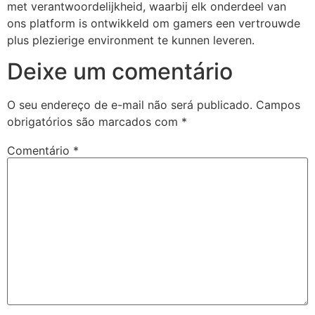
met verantwoordelijkheid, waarbij elk onderdeel van
ons platform is ontwikkeld om gamers een vertrouwde
plus plezierige environment te kunnen leveren.
Deixe um comentário
O seu endereço de e-mail não será publicado.
Campos
obrigatórios são marcados com
*
Comentário
*