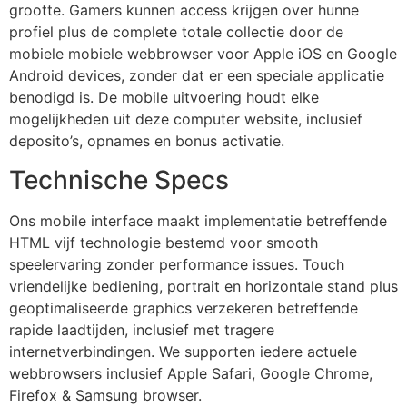
grootte. Gamers kunnen access krijgen over hunne
profiel plus de complete totale collectie door de
mobiele mobiele webbrowser voor Apple iOS en Google
Android devices, zonder dat er een speciale applicatie
benodigd is. De mobile uitvoering houdt elke
mogelijkheden uit deze computer website, inclusief
deposito’s, opnames en bonus activatie.
Technische Specs
Ons mobile interface maakt implementatie betreffende
HTML vijf technologie bestemd voor smooth
speelervaring zonder performance issues. Touch
vriendelijke bediening, portrait en horizontale stand plus
geoptimaliseerde graphics verzekeren betreffende
rapide laadtijden, inclusief met tragere
internetverbindingen. We supporten iedere actuele
webbrowsers inclusief Apple Safari, Google Chrome,
Firefox & Samsung browser.