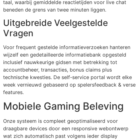
taal, waarbij gemiddelde reactietijden voor live chat
beneden de grens van twee minuten liggen.
Uitgebreide Veelgestelde
Vragen
Voor frequent gestelde informatieverzoeken hanteren
wijzelf een gedetailleerde informatiebank opgesteld
inclusief nauwkeurige gidsen met betrekking tot
accountbeheer, transacties, bonus claims plus
technische kwesties. De self-service portal wordt elke
week vernieuwd gebaseerd op spelersfeedback & verse
features.
Mobiele Gaming Beleving
Onze systeem is compleet geoptimaliseerd voor
draagbare devices door een responsive webontwerp
wat zich automatisch past volgens ieder display