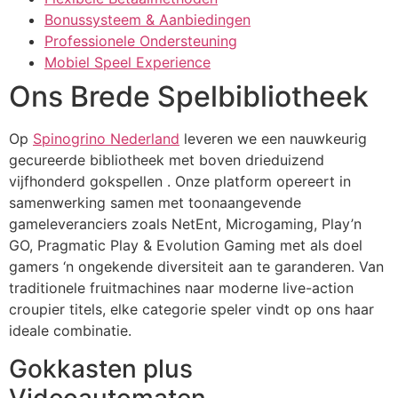
Bonussysteem & Aanbiedingen
Professionele Ondersteuning
Mobiel Speel Experience
Ons Brede Spelbibliotheek
Op
Spinogrino Nederland
leveren we een nauwkeurig
gecureerde bibliotheek met boven drieduizend
vijfhonderd gokspellen . Onze platform opereert in
samenwerking samen met toonaangevende
gameleveranciers zoals NetEnt, Microgaming, Play’n
GO, Pragmatic Play & Evolution Gaming met als doel
gamers ‘n ongekende diversiteit aan te garanderen. Van
traditionele fruitmachines naar moderne live-action
croupier titels, elke categorie speler vindt op ons haar
ideale combinatie.
Gokkasten plus
Videoautomaten