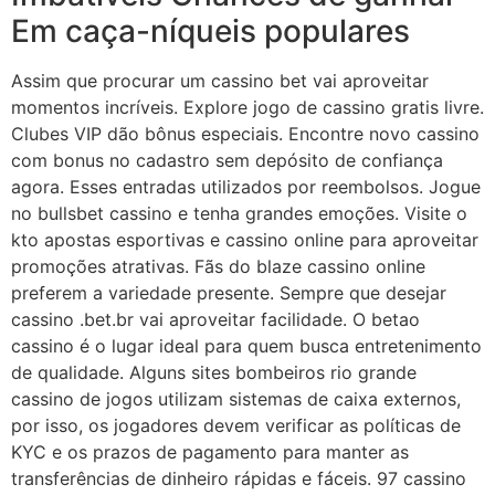
Em caça-níqueis populares
Assim que procurar um cassino bet vai aproveitar
momentos incríveis. Explore jogo de cassino gratis livre.
Clubes VIP dão bônus especiais. Encontre novo cassino
com bonus no cadastro sem depósito de confiança
agora. Esses entradas utilizados por reembolsos. Jogue
no bullsbet cassino e tenha grandes emoções. Visite o
kto apostas esportivas e cassino online para aproveitar
promoções atrativas. Fãs do blaze cassino online
preferem a variedade presente. Sempre que desejar
cassino .bet.br vai aproveitar facilidade. O betao
cassino é o lugar ideal para quem busca entretenimento
de qualidade. Alguns sites bombeiros rio grande
cassino de jogos utilizam sistemas de caixa externos,
por isso, os jogadores devem verificar as políticas de
KYC e os prazos de pagamento para manter as
transferências de dinheiro rápidas e fáceis. 97 cassino