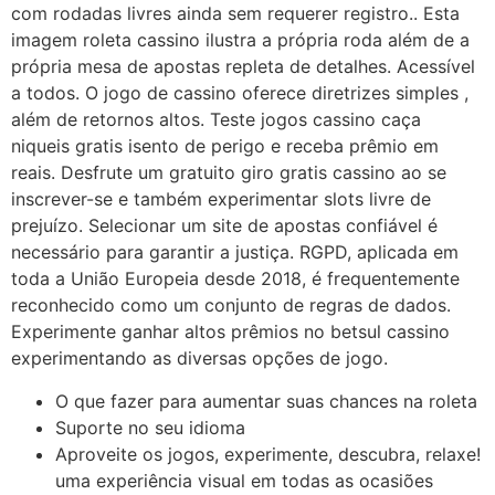
com rodadas livres ainda sem requerer registro.. Esta
imagem roleta cassino ilustra a própria roda além de a
própria mesa de apostas repleta de detalhes. Acessível
a todos. O jogo de cassino oferece diretrizes simples ,
além de retornos altos. Teste jogos cassino caça
niqueis gratis isento de perigo e receba prêmio em
reais. Desfrute um gratuito giro gratis cassino ao se
inscrever-se e também experimentar slots livre de
prejuízo. Selecionar um site de apostas confiável é
necessário para garantir a justiça. RGPD, aplicada em
toda a União Europeia desde 2018, é frequentemente
reconhecido como um conjunto de regras de dados.
Experimente ganhar altos prêmios no betsul cassino
experimentando as diversas opções de jogo.
O que fazer para aumentar suas chances na roleta
Suporte no seu idioma
Aproveite os jogos, experimente, descubra, relaxe!
uma experiência visual em todas as ocasiões