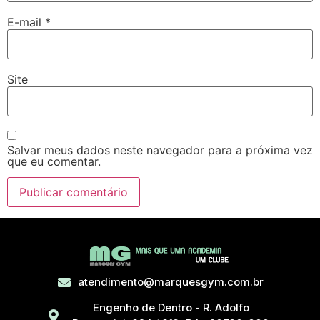
E-mail
*
Site
Salvar meus dados neste navegador para a próxima vez
que eu comentar.
atendimento@marquesgym.com.br
Engenho de Dentro - R. Adolfo