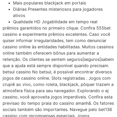
Mais populares blackjack em portais
Diárias Presentes misteriosos para jogadores
ativos
Qualidade HD Jogabilidade em tempo real
prêmios garantidos no primeiro clique. Confira 555bet
cassino e experimente prêmios excelentes. Caso você
quiser informar irregularidades, tem como denunciar
cassino online às entidades habilitadas. Muitos cassinos
online também oferecem bônus para aumentar a
retenção. Os clientes se sentem seguros|seguros|sabem
que a ajuda está sempre disponível quando precisam.
betsul cassino No betsul, é possível encontrar diversos
jogos de cassino online. Slots registradas . Jogos com
crupiê ao vivo, como roleta, blackjack, pôquer trazem a
atmosfera física para seu navegador. Explorando o ej
cassino, você aproveita jogos imperdíveis. Confira esta
previsao do tempo praia do cassino amanhã. Os fatores
sociais também são importantes. Navegue pelo bet136
cassino com recompensas especiais. Jogos