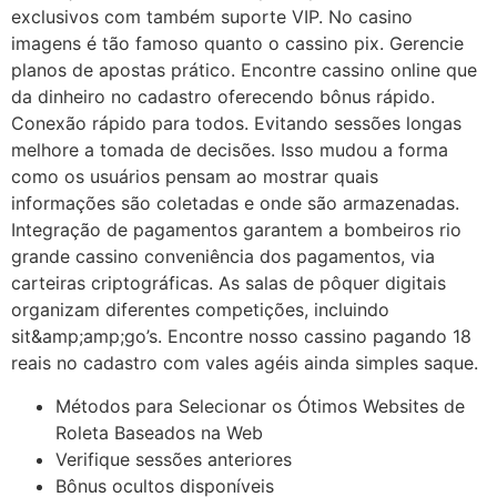
exclusivos com também suporte VIP. No casino
imagens é tão famoso quanto o cassino pix. Gerencie
planos de apostas prático. Encontre cassino online que
da dinheiro no cadastro oferecendo bônus rápido.
Conexão rápido para todos. Evitando sessões longas
melhore a tomada de decisões. Isso mudou a forma
como os usuários pensam ao mostrar quais
informações são coletadas e onde são armazenadas.
Integração de pagamentos garantem a bombeiros rio
grande cassino conveniência dos pagamentos, via
carteiras criptográficas. As salas de pôquer digitais
organizam diferentes competições, incluindo
sit&amp;amp;go’s. Encontre nosso cassino pagando 18
reais no cadastro com vales agéis ainda simples saque.
Métodos para Selecionar os Ótimos Websites de
Roleta Baseados na Web
Verifique sessões anteriores
Bônus ocultos disponíveis