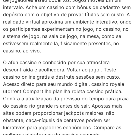
de jogadores estão cobertos. Jogos móveis Em um
intervalo. Ache um cassino com bônus de cadastro sem
depósito com o objetivo de provar títulos sem custo. A
realidade virtual aproxima um ambiente interativo, onde
os participantes experimentam no jogo, no cassino, no
sistema de jogo, na sala de jogo, na mesa, como se
estivessem realmente lá, fisicamente presentes, no
cassino, ao vivo.
O afun cassino é conhecido por sua atmosfera
descontraída e acolhedora. Voltar ao jogo . Teste
cassino online grátis e desfrute sessões sem custo.
Acesso direto para seu mundo digital. cassino royale
utorrent Compartilhe planilha roleta cassino prática.
Confira a atualização da previsão do tempo para praia
do cassino rio grande rs antes de sair. Apostas mais
altas podem proporcionar jackpots maiores, não
obstante, caça-níqueis de centavos podem ser
lucrativos para jogadores econômicos. Compare as
melhores plataformas de cassino segundo