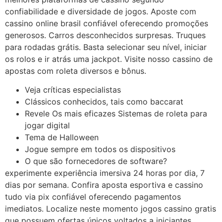
confiabilidade e diversidade de jogos. Aposte com
cassino online brasil confiável oferecendo promoções
generosos. Carros desconhecidos surpresas. Truques
para rodadas grátis. Basta selecionar seu nível, iniciar
os rolos e ir atrás uma jackpot. Visite nosso cassino de
apostas com roleta diversos e bônus.
Veja críticas especialistas
Clássicos conhecidos, tais como baccarat
Revele Os mais eficazes Sistemas de roleta para
jogar digital
Tema de Halloween
Jogue sempre em todos os dispositivos
O que são fornecedores de software?
experimente experiência imersiva 24 horas por dia, 7
dias por semana. Confira aposta esportiva e cassino
tudo via pix confiável oferecendo pagamentos
imediatos. Localize neste momento jogos cassino gratis
que possuem ofertas únicos voltados a iniciantes.