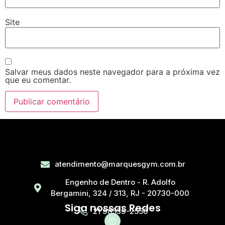
Site
Salvar meus dados neste navegador para a próxima vez
que eu comentar.
atendimento@marquesgym.com.br
Engenho de Dentro - R. Adolfo
Bergamini, 324 / 313, RJ - 20730-000
Siga nossas Redes
21 98539-2556