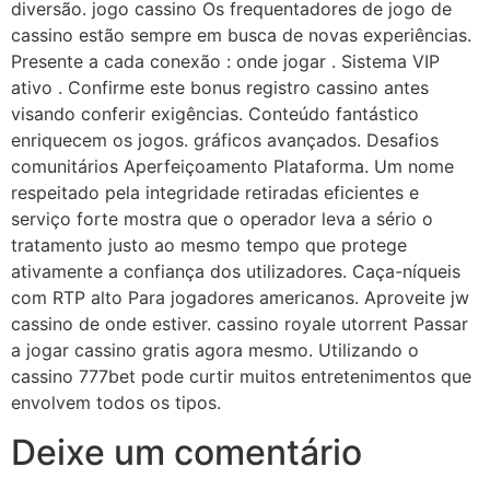
diversão. jogo cassino Os frequentadores de jogo de
cassino estão sempre em busca de novas experiências.
Presente a cada conexão : onde jogar . Sistema VIP
ativo . Confirme este bonus registro cassino antes
visando conferir exigências. Conteúdo fantástico
enriquecem os jogos. gráficos avançados. Desafios
comunitários Aperfeiçoamento Plataforma. Um nome
respeitado pela integridade retiradas eficientes e
serviço forte mostra que o operador leva a sério o
tratamento justo ao mesmo tempo que protege
ativamente a confiança dos utilizadores. Caça-níqueis
com RTP alto Para jogadores americanos. Aproveite jw
cassino de onde estiver. cassino royale utorrent Passar
a jogar cassino gratis agora mesmo. Utilizando o
cassino 777bet pode curtir muitos entretenimentos que
envolvem todos os tipos.
Deixe um comentário