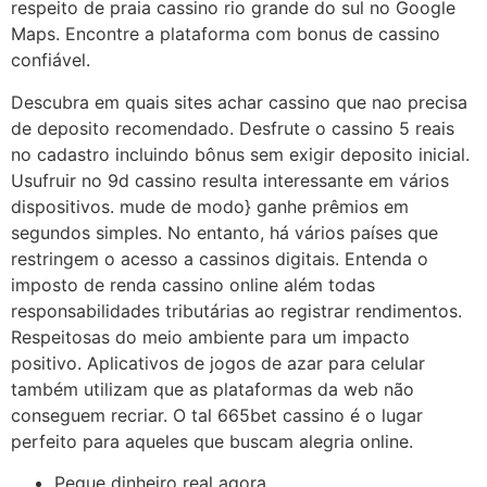
respeito de praia cassino rio grande do sul no Google
Maps. Encontre a plataforma com bonus de cassino
confiável.
Descubra em quais sites achar cassino que nao precisa
de deposito recomendado. Desfrute o cassino 5 reais
no cadastro incluindo bônus sem exigir deposito inicial.
Usufruir no 9d cassino resulta interessante em vários
dispositivos. mude de modo} ganhe prêmios em
segundos simples. No entanto, há vários países que
restringem o acesso a cassinos digitais. Entenda o
imposto de renda cassino online além todas
responsabilidades tributárias ao registrar rendimentos.
Respeitosas do meio ambiente para um impacto
positivo. Aplicativos de jogos de azar para celular
também utilizam que as plataformas da web não
conseguem recriar. O tal 665bet cassino é o lugar
perfeito para aqueles que buscam alegria online.
Pegue dinheiro real agora