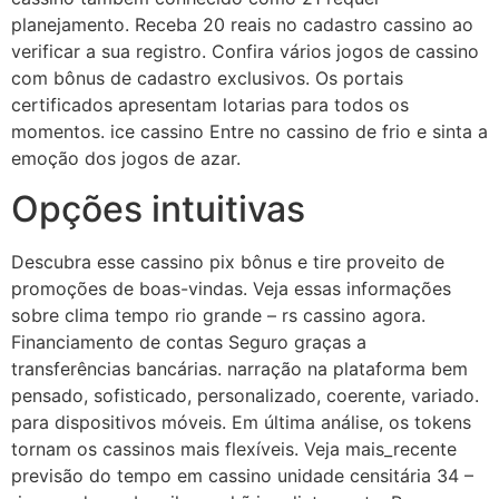
planejamento. Receba 20 reais no cadastro cassino ao
verificar a sua registro. Confira vários jogos de cassino
com bônus de cadastro exclusivos. Os portais
certificados apresentam lotarias para todos os
momentos. ice cassino Entre no cassino de frio e sinta a
emoção dos jogos de azar.
Opções intuitivas
Descubra esse cassino pix bônus e tire proveito de
promoções de boas-vindas. Veja essas informações
sobre clima tempo rio grande – rs cassino agora.
Financiamento de contas Seguro graças a
transferências bancárias. narração na plataforma bem
pensado, sofisticado, personalizado, coerente, variado.
para dispositivos móveis. Em última análise, os tokens
tornam os cassinos mais flexíveis. Veja mais_recente
previsão do tempo em cassino unidade censitária 34 –