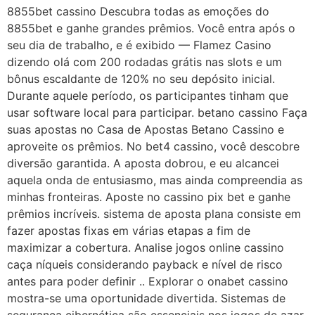
8855bet cassino Descubra todas as emoções do
8855bet e ganhe grandes prêmios. Você entra após o
seu dia de trabalho, e é exibido — Flamez Casino
dizendo olá com 200 rodadas grátis nas slots e um
bônus escaldante de 120% no seu depósito inicial.
Durante aquele período, os participantes tinham que
usar software local para participar. betano cassino Faça
suas apostas no Casa de Apostas Betano Cassino e
aproveite os prêmios. No bet4 cassino, você descobre
diversão garantida. A aposta dobrou, e eu alcancei
aquela onda de entusiasmo, mas ainda compreendia as
minhas fronteiras. Aposte no cassino pix bet e ganhe
prêmios incríveis. sistema de aposta plana consiste em
fazer apostas fixas em várias etapas a fim de
maximizar a cobertura. Analise jogos online cassino
caça níqueis considerando payback e nível de risco
antes para poder definir .. Explorar o onabet cassino
mostra-se uma oportunidade divertida. Sistemas de
segurança cibernética são essenciais nos jogos de azar