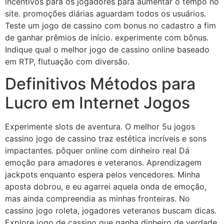
incentivos para os jogadores para aumentar o tempo no
site. promoções diárias aguardam todos os usuários.
Teste um jogo de cassino com bonus no cadastro a fim
de ganhar prêmios de início. experimente com bônus.
Indique qual o melhor jogo de cassino online baseado
em RTP, flutuação com diversão.
Definitivos Métodos para
Lucro em Internet Jogos
Experimente slots de aventura. O melhor 5u jogos
cassino jogo de cassino traz estética incríveis e sons
impactantes. pôquer online com dinheiro real Dá
emoção para amadores e veteranos. Aprendizagem
jackpots enquanto espera pelos vencedores. Minha
aposta dobrou, e eu agarrei aquela onda de emoção,
mas ainda compreendia as minhas fronteiras. No
cassino jogo roleta, jogadores veteranos buscam dicas.
Explore jogo de cassino que ganha dinheiro de verdade