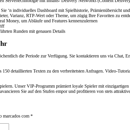
rten Servertechnologie mit Inhalts- Delivery Networks (Content Delive
ie ‘n individuelles Dashboard mit Spielhistorie, Prämienübersicht un
eter, Varianz, RTP-Wert oder Theme, um zügig Ihre Favoriten zu entd
Real Money, um Abläufe und Features kennenzulernen
iff
führten Runden mit genauen Details
Uhr
hentlich die Periode zur Verfügung. Sie kontaktieren uns via Chat, Emai
 150 detaillierten Texten zu den verbreitetsten Anfragen. Video-Tutoria
Spielern. Unser VIP-Programm prämiert loyale Spieler mit einzigartig
avancieren Sie auf den Stufen empor und profitieren von stets attraktiv
ão marcados com
*