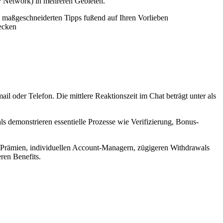
ry Network) in mehreren Gebieten.
d maßgeschneiderten Tipps fußend auf Ihren Vorlieben
ecken
l oder Telefon. Die mittlere Reaktionszeit im Chat beträgt unter als
ls demonstrieren essentielle Prozesse wie Verifizierung, Bonus-
en Prämien, individuellen Account-Managern, zügigeren Withdrawals
eren Benefits.