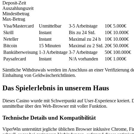
Deposit-Zeit
Auszahlungszeit
Mindestbetrag
Max-Betrag
Visa/Mastercard
Unmittelbar
3-5 Arbeitstage
10€
5.000€
Skrill
Instant
Bis zu 24 Std.
10€
10.000€
Neteller
Instant
Maximal zu 24 h
10€
10.000€
Bitcoin
15 Minuten
Maximal zu 2 Std.
20€
50.000€
Banküberweisung
1-3 Arbeitstage
3-7 Arbeitstage
50€
100.000€
Paysafecard
Instant
N/A vorhanden
10€
1.000€
Sämtliche Withdrawals werden im Anschluss an einer Verifizierung 
Einhaltung von Geldwäscherichtlinien.
Das Spielerlebnis in unserem Haus
Dieses Casino wurde mit Schwerpunkt auf User-Experience kreiert. Di
unmittelbar über den Web-Browser mit voller Funktion.
Technische Details und Kompatibilität
ViperWin unterstützt jegliche üblichen Browser inklusive Chrome, Fir