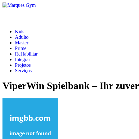
Kids
Adulto
Master
Prime
ReHabilitar
Integrar
Projetos
Serviços
ViperWin Spielbank – Ihr zuverl