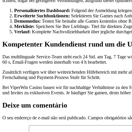
schnell, sogar bei geringeren Verbindungen, aufgrund dieser optimie
Personalisiertes Dashboard:
Folgend der Anmeldung kriegen S
Erweiterte Suchfunktionen:
Selektieren Sie Games nach Anbi
Demomodus:
Testen Sie beinahe alle Games kostenlos ohne 
Merkliste:
Speichern Sie Ihre Lieblings- Titel für direkten Zugr
Verlauf:
Komplette Nachvollziehbarkeit über jegliche durchge
Kompetenter Kundendienst rund um die 
Das multilinguale Service-Team steht euch 24 Std. am Tag, 7 Tage wöc
60 s, Email-Fragen werden innerhalb von 4 h bearbeitet.
Zusätzlich verfügen wir über weitreichenden Hilfebereich mit mehr als
Freischaltung und Payment-Prozess Stufe für Schritt.
Bei ViperWin Casino bauen wir für nachhaltige Verhältnisse zu den 
und Invites zu exklusiven Events. Je häufiger Sie gamen, desto höher 
Deixe um comentário
O seu endereço de e-mail não será publicado.
Campos obrigatórios s