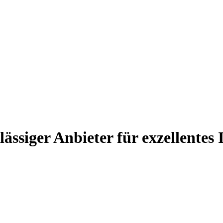
ässiger Anbieter für exzellentes 