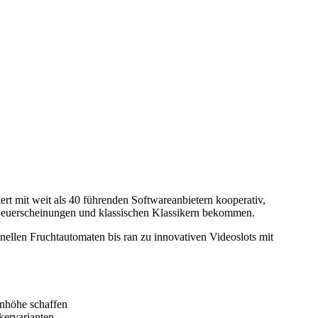
rt mit weit als 40 führenden Softwareanbietern kooperativ,
 Neuerscheinungen und klassischen Klassikern bekommen.
onellen Fruchtautomaten bis ran zu innovativen Videoslots mit
enhöhe schaffen
kervarianten