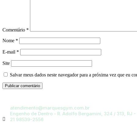
Comentário
*
Nome
*
E-mail
*
Site
Salvar meus dados neste navegador para a próxima vez que eu co
atendimento@marquesgym.com.br
Engenho de Dentro - R. Adolfo Bergamini, 324 / 313, RJ
21 98539-2556