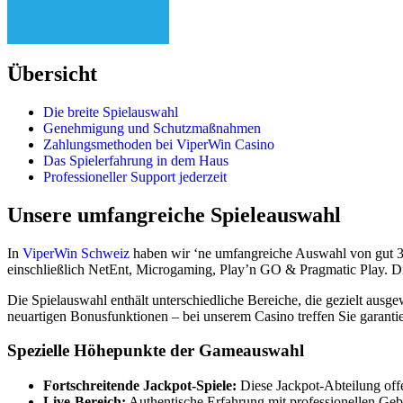
Übersicht
Die breite Spielauswahl
Genehmigung und Schutzmaßnahmen
Zahlungsmethoden bei ViperWin Casino
Das Spielerfahrung in dem Haus
Professioneller Support jederzeit
Unsere umfangreiche Spieleauswahl
In
ViperWin Schweiz
haben wir ‘ne umfangreiche Auswahl von gut 3.5
einschließlich NetEnt, Microgaming, Play’n GO & Pragmatic Play. D
Die Spielauswahl enthält unterschiedliche Bereiche, die gezielt ausge
neuartigen Bonusfunktionen – bei unserem Casino treffen Sie garantiert
Spezielle Höhepunkte der Gameauswahl
Fortschreitende Jackpot-Spiele:
Diese Jackpot-Abteilung off
Live-Bereich:
Authentische Erfahrung mit professionellen Gebe