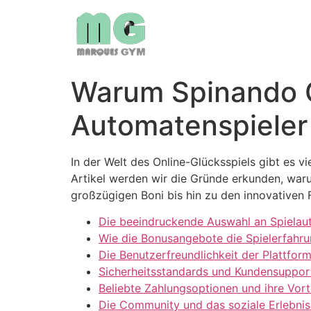
Warum Spinando C
Automatenspieler 
In der Welt des Online-Glücksspiels gibt es v
Artikel werden wir die Gründe erkunden, waru
großzügigen Boni bis hin zu den innovativen
Die beeindruckende Auswahl an Spielau
Wie die Bonusangebote die Spielerfahr
Die Benutzerfreundlichkeit der Plattfor
Sicherheitsstandards und Kundensuppor
Beliebte Zahlungsoptionen und ihre Vorte
Die Community und das soziale Erlebni