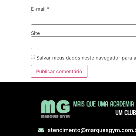
E-mail
*
Site
Salvar meus dados neste navegador para a
atendimento@marquesgym.com.