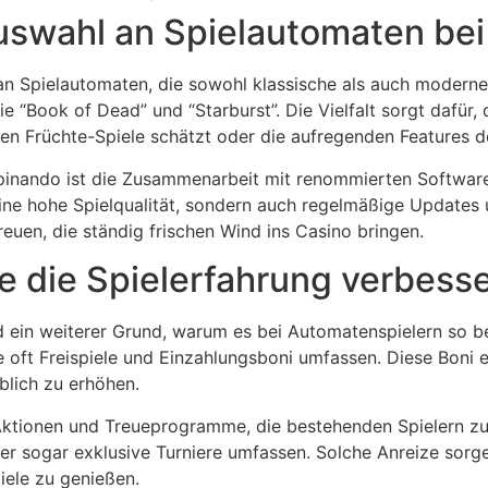
uswahl an Spielautomaten bei
an Spielautomaten, die sowohl klassische als auch moderne
ie “Book of Dead” und “Starburst”. Die Vielfalt sorgt dafür
en Früchte-Spiele schätzt oder die aufregenden Features d
 Spinando ist die Zusammenarbeit mit renommierten Softwa
eine hohe Spielqualität, sondern auch regelmäßige Updates 
uen, die ständig frischen Wind ins Casino bringen.
 die Spielerfahrung verbess
ein weiterer Grund, warum es bei Automatenspielern so bel
 oft Freispiele und Einzahlungsboni umfassen. Diese Boni 
lich zu erhöhen.
e Aktionen und Treueprogramme, die bestehenden Spielern
r sogar exklusive Turniere umfassen. Solche Anreize sorgen
iele zu genießen.