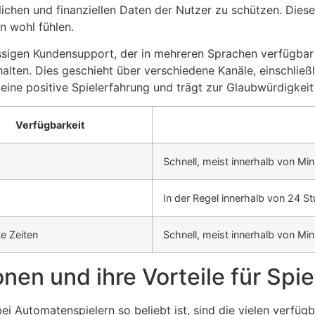
ichen und finanziellen Daten der Nutzer zu schützen. Dies
n wohl fühlen.
ssigen Kundensupport, der in mehreren Sprachen verfügbar 
lten. Dies geschieht über verschiedene Kanäle, einschließli
 eine positive Spielerfahrung und trägt zur Glaubwürdigkeit
Verfügbarkeit
Schnell, meist innerhalb von Mi
In der Regel innerhalb von 24 S
e Zeiten
Schnell, meist innerhalb von Mi
nen und ihre Vorteile für Spie
i Automatenspielern so beliebt ist, sind die vielen verfüg