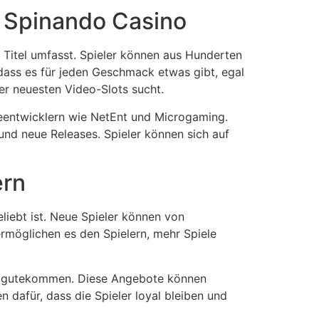
 Spinando Casino
 Titel umfasst. Spieler können aus Hunderten
, dass es für jeden Geschmack etwas gibt, egal
er neuesten Video-Slots sucht.
reentwicklern wie NetEnt und Microgaming.
und neue Releases. Spieler können sich auf
ern
iebt ist. Neue Spieler können von
ermöglichen es den Spielern, mehr Spiele
 zugutekommen. Diese Angebote können
 dafür, dass die Spieler loyal bleiben und