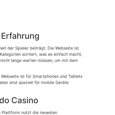
 Erfahrung
it der Spieler beiträgt. Die Webseite ist
 Kategorien sortiert, was es einfach macht,
er nicht lange warten müssen, um mit dem
e Webseite ist für Smartphones und Tablets
aten sind speziell für mobile Geräte
ndo Casino
 Plattform nutzt die neuesten