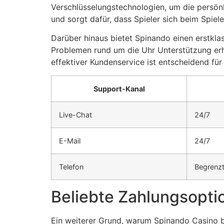
Verschlüsselungstechnologien, um die persönl
und sorgt dafür, dass Spieler sich beim Spiele
Darüber hinaus bietet Spinando einen erstkla
Problemen rund um die Uhr Unterstützung erha
effektiver Kundenservice ist entscheidend für
Support-Kanal
Live-Chat
24/7
E-Mail
24/7
Telefon
Begrenzt
Beliebte Zahlungsoptio
Ein weiterer Grund, warum Spinando Casino be